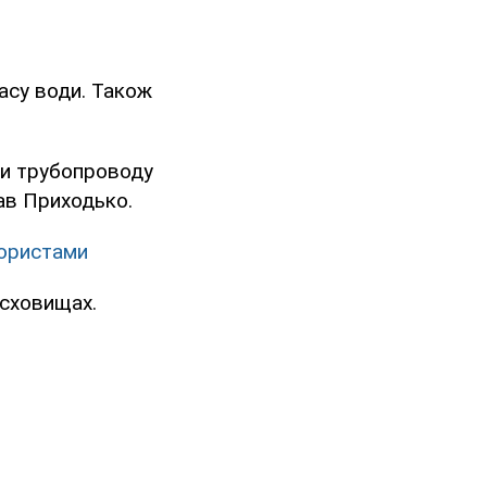
асу води. Також
три трубопроводу
ав Приходько.
рористами
осховищах.