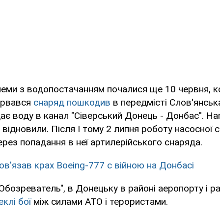
еми з водопостачанням почалися ще 10 червня, ко
зірвався
снаряд пошкодив
в передмісті Слов'янськ
дає воду в канал "Сіверський Донець - Донбас". На
відновили. Після І тому 2 липня роботу насосної с
рез попадання в неї артилерійського снаряда.
пов'язав крах Boeing-777 c війною на Донбасі
Обозреватель", в Донецьку в районі аеропорту і р
клі бої
між силами АТО і терористами.