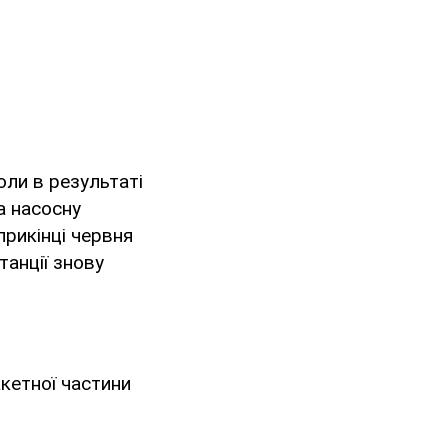
ли в результаті
а насосну
прикінці червня
танції знову
акетної частини