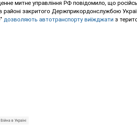
енне митне управління РФ повідомило, що російсь
в районі закритого Держприкордонслужбою Украї
е"
дозволяють автотранспорту виїжджати
з територ
Війна в Україні