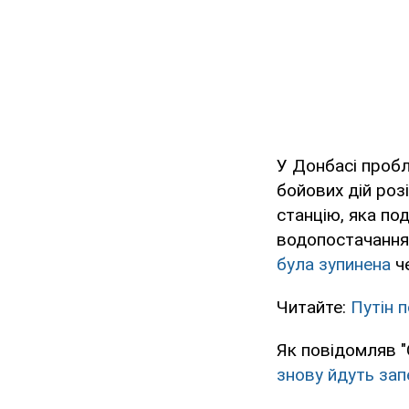
У Донбасі пробл
бойових дій ро
станцію, яка по
водопостачання 
була зупинена
че
Читайте:
Путін 
Як повідомляв "
знову йдуть запе