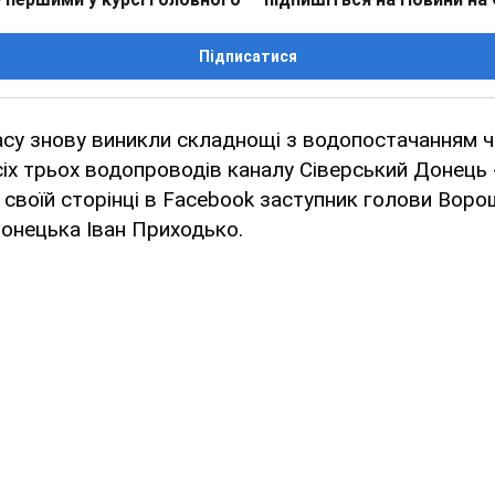
Підписатися
асу знову виникли складнощі з водопостачанням 
х трьох водопроводів каналу Сіверський Донець -
 своїй сторінці в Facebook заступник голови Вор
онецька Іван Приходько.