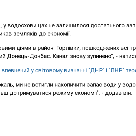
, у водосховищах не залишилося достатнього зап
кав земляків до економії.
йовими діями в районі Горлівки, пошкоджених всі 
ий Донець-Донбас. Канал знову зупинено", - напис
н впевнений у світовому визнанні "ДНР" і "ЛНР" те
жаль, ми не встигли накопичити запас води у вод
ьш дотримуватися режиму економії", - додав він.