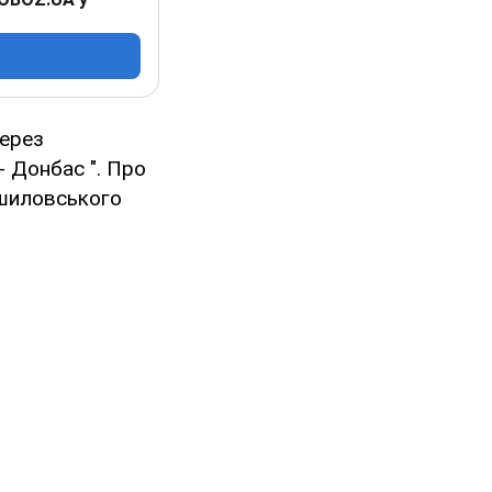
через
 Донбас ". Про
ошиловського