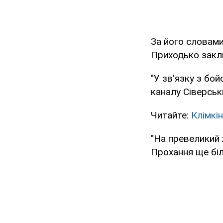
За його словами
Приходько закли
"У зв'язку з бо
каналу Сіверськ
Читайте:
Клімкі
"На превеликий 
Прохання ще біл