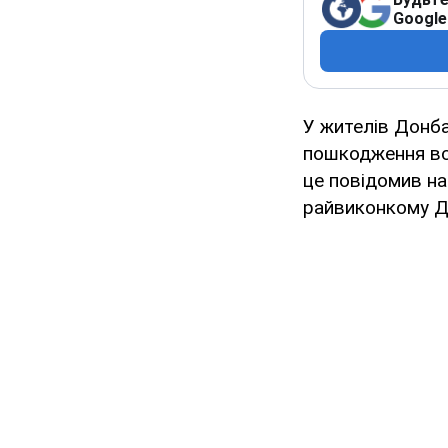
Google
У жителів Донб
пошкодження всі
це повідомив на
райвиконкому Д