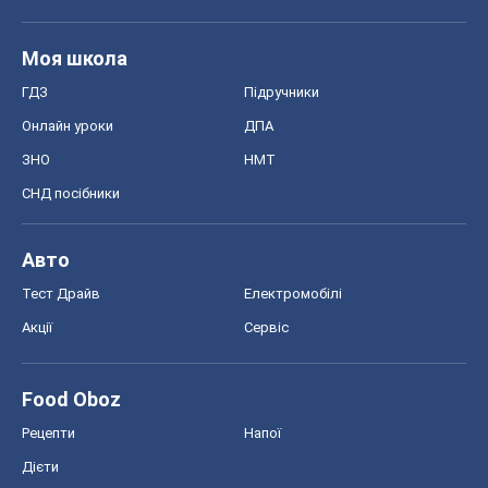
Авто
Тест Драйв
Електромобілі
Акції
Сервіс
Food Oboz
Рецепти
Напої
Дієти
Економіка
Ринки та компанії
Макроекономіка
MedOboz
Новини медицини
MAMACLUB