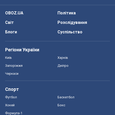
Київ
Харків
Запоріжжя
Дніпро
Черкаси
Спорт
Футбол
Баскетбол
Хокей
Бокс
Формула-1
Моя школа
ГДЗ
Підручники
Онлайн уроки
ДПА
ЗНО
НМТ
СНД посібники