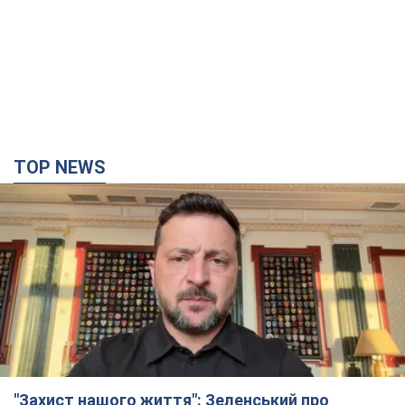
"Захист нашого життя": Зеленський про
антибалістику FREYJA, санкції проти Росії й
підтримку аграріїв. Відео
Європейські партнери долучаються до спільного проєкту
3 часа назад
36,3 т.
"Балістика вбиває людей": Сікорський закликав
обговорити перехоплення ворожих ракет над