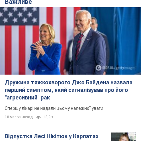
Дружина тяжкохворого Джо Байдена назвала
перший симптом, який сигналізував про його
"агресивний" рак
Спершу лікарі не надали цьому належної уваги
10 часов назад
13,9 т.
Відпустка Лесі Нікітюк у Карпатах
обернулася скандалом: чому ведучу
несправедливо захейтили
Знаменитість вийшла на пряму комунікацію в
мережі та розставила всі крапки над "і"
5 часов назад
10,4 т.
Не лише через зарплату: чому
українці не поспішають