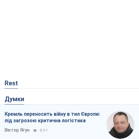
Rest
Думки
Кремль переносить війну в тил Європи:
під загрозою критична логістика
Віктор Ягун
8,9 т.
На якому боці історії виступає Дональд
Трамп?
Віктор Каспрук
7,4 т.
В Києві вирубали понад 300 великих
дерев заради теплотраси і всупереч