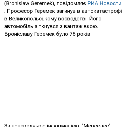
(Bronislaw Geremek), повідомляє
РИА Новости
. Професор Геремек загинув в автокатастрофі
в Великопольському воєводстві. Його
автомобіль зіткнувся з вантажівкою.
Броніславу Геремек було 76 років.
За попередньою інформацією, "Мерседес"