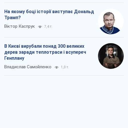
Генплану
Владислав Самойленко
1,0 т.
Як атаки Сил оборони України
скоротили експорт російських
нафтопродуктів
Андрій Клименко
1,7 т.