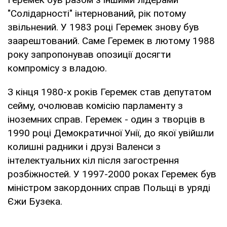
"Солідарності" інтернований, рік потому
звільнений. У 1983 році Геремек знову був
заарештований. Саме Геремек в лютому 1988
року запропонував опозиції досягти
компромісу з владою.
З кінця 1980-х років Геремек став депутатом
сейму, очолював комісію парламенту з
іноземних справ. Геремек - один з творців в
1990 році Демократичної Унії, до якої увійшли
колишні радники і друзі Валенси з
інтелектуальних кіл після загострення
розбіжностей. У 1997-2000 роках Геремек був
міністром закордонних справ Польщі в уряді
Єжи Бузека.