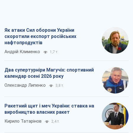
Два супертурніри Магучіх: спортивний
календар осені 2026 року
Олександр Липенко
3,8 т.
Ракетний щит і меч України: ставка на
виробництво власних ракет
Кирило Татарінов
2,4 т.
Посмертна "презумпція винуватості":
хто дозволив ТЦК судити загиблих
захисників
Марина Ставнійчук
5,6 т.
Всі думки