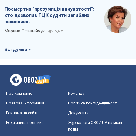
Про компанію
Команда
Правова інформація
Політика конфіденційності
Реклама на сайті
Документи
Редакційна політика
Журналісти OBOZ.UA на місці
подій
OBOZ.UA
Політика
Світ
Розслідування
Блоги
Суспільство
Регіони України