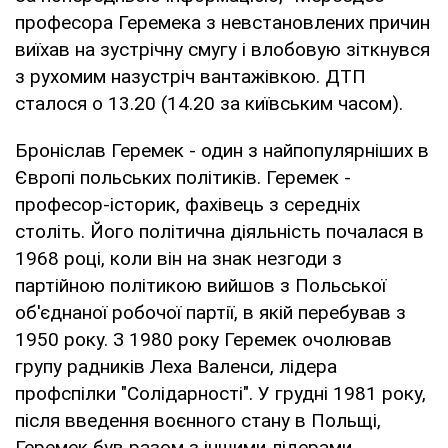
професора Геремека з невстановлених причин
виїхав на зустрічну смугу і влобовую зіткнувся
з рухомим назустріч вантажівкою. ДТП
сталося о 13.20 (14.20 за київським часом).
Броніслав Геремек - один з найпопулярніших в
Європі польських політиків. Геремек -
професор-історик, фахівець з середніх
століть. Його політична діяльність почалася в
1968 році, коли він на знак незгоди з
партійною політикою вийшов з Польської
об'єднаної робочої партії, в якій перебував з
1950 року. З 1980 року Геремек очолював
групу радників Леха Валенси, лідера
профспілки "Солідарності". У грудні 1981 року,
після введення воєнного стану в Польщі,
Геремек був разом з іншими лідерами