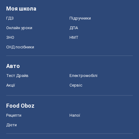
Моя школа
ГДЗ
Підручники
Онлайн уроки
ДПА
ЗНО
НМТ
СНД посібники
Авто
Тест Драйв
Електромобілі
Акції
Сервіс
Food Oboz
Рецепти
Напої
Дієти