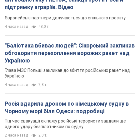
підтримку аграріїв. Відео
Європейські партнери долучаються до спільного проєкту
4 часа назад
48,0 т.
"Балістика вбиває людей": Сікорський закликав
обговорити перехоплення ворожих ракет над
Україною
Глава МЗС Польщі закликав до збиття російських ракет над
Україною
4 часа назад
7,8 т.
Росія вдарила дроном по німецькому судну в
Чорному морі біля Одеси: подробиці
Під час евакуації екіпажу російські терористи завдали ще
одного удару безпілотником по судну
2 часа назад
2,0 т.