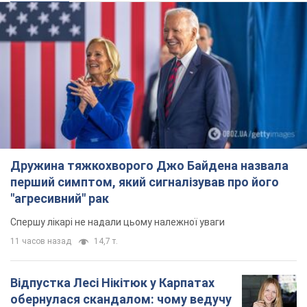
Дружина тяжкохворого Джо Байдена назвала
перший симптом, який сигналізував про його
"агресивний" рак
Спершу лікарі не надали цьому належної уваги
11 часов назад
14,7 т.
Відпустка Лесі Нікітюк у Карпатах
обернулася скандалом: чому ведучу