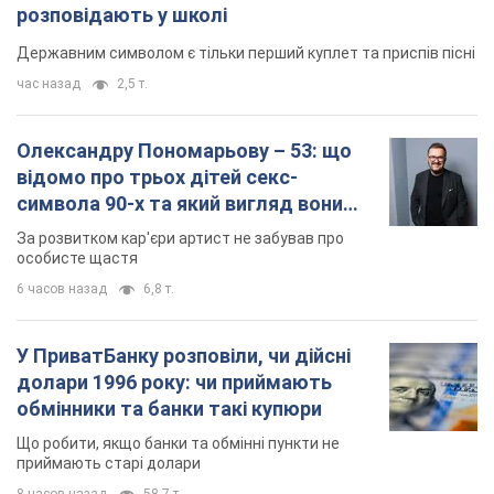
розповідають у школі
Державним символом є тільки перший куплет та приспів пісні
час назад
2,5 т.
Олександру Пономарьову – 53: що
відомо про трьох дітей секс-
символа 90-х та який вигляд вони
мають
За розвитком кар'єри артист не забував про
особисте щастя
6 часов назад
6,8 т.
У ПриватБанку розповіли, чи дійсні
долари 1996 року: чи приймають
обмінники та банки такі купюри
Що робити, якщо банки та обмінні пункти не
приймають старі долари