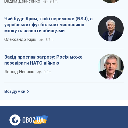
Вадим Денисенко
9,1 т.
Чий буде Крим, той і переможе (NSJ), а
українських футбольних чиновників
можуть назвати вбивцями
Олександр Кірш
8,7 т.
Захід проспав загрозу: Росія може
перевірити НАТО війною
Леонід Невзлін
9,3 т.
Всі думки