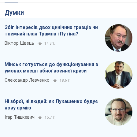
Думки
Збіг інтересів двох цинічних гравців чи
таємний план Трампа і Путіна?
Віктор Швець
14,3 т.
Мінськ готується до функціонування в
умовах масштабної воєнної кризи
Олександр Левченко
18,6 т.
Ні зброї, ні людей: як Лукашенко будує
нову армію
Ігар Тишкевич
15,7 т.