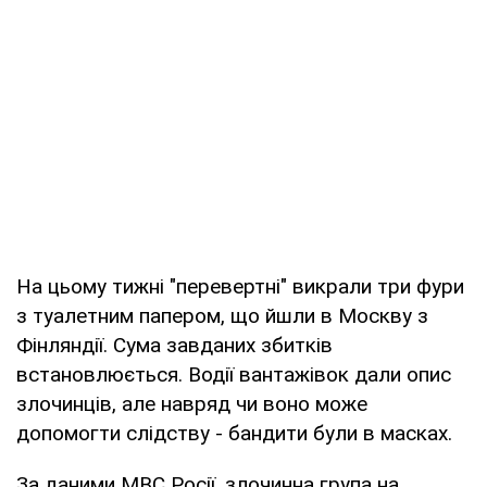
На цьому тижні "перевертні" викрали три фури
з туалетним папером, що йшли в Москву з
Фінляндії. Сума завданих збитків
встановлюється. Водії вантажівок дали опис
злочинців, але навряд чи воно може
допомогти слідству - бандити були в масках.
За даними МВС Росії, злочинна група на