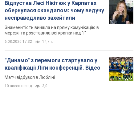
Відпустка Лесі Нікітюк у Карпатах
обернулася скандалом: чому ведучу
несправедливо захейтили
Знаменитість вийшла на пряму комунікацію в
мережі та розставила всі крапки над "і"
6.08.2026 17:32
14,7 т.
"Динамо" з перемоги стартувало у
кваліфікації Ліги конференцій. Відео
Матч відбувся в Любліні
10 часов назад
3,0 т.