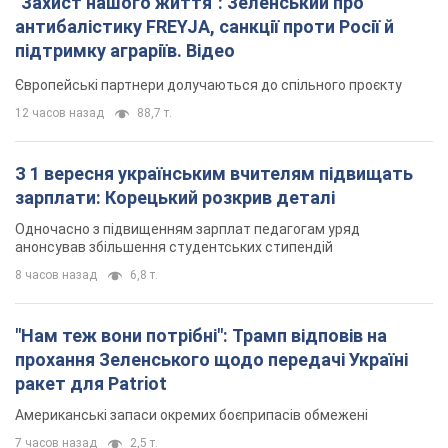
"Захист нашого життя": Зеленський про
антибалістику FREYJA, санкції проти Росії й
підтримку аграріїв. Відео
Європейські партнери долучаються до спільного проєкту
12 часов назад
88,7 т.
З 1 вересня українським вчителям підвищать
зарплати: Корецький розкрив деталі
Одночасно з підвищенням зарплат педагогам уряд
анонсував збільшення студентських стипендій
8 часов назад
6,8 т.
"Нам теж вони потрібні": Трамп відповів на
прохання Зеленського щодо передачі Україні
ракет для Patriot
Американські запаси окремих боєприпасів обмежені
7 часов назад
2,5 т.