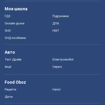
Моя школа
ГДЗ
Підручники
Онлайн уроки
ДПА
ЗНО
НМТ
СНД посібники
Авто
Тест Драйв
Електромобілі
Акції
Сервіс
Food Oboz
Рецепти
Напої
Дієти