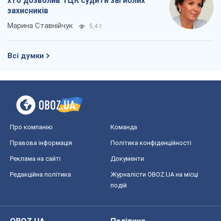
Правова інформація
Політика конфіденційності
Реклама на сайті
Документи
Редакційна політика
Журналісти OBOZ.UA на місці
подій
OBOZ.UA
Політика
Світ
Розслідування
Блоги
Суспільство
Регіони України
Київ
Харків
Запоріжжя
Дніпро
Черкаси