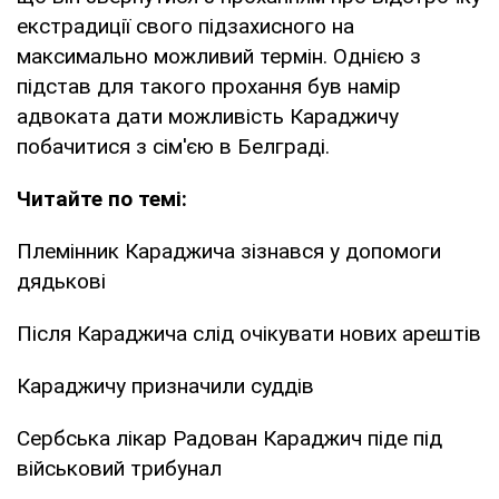
екстрадиції свого підзахисного на
максимально можливий термін. Однією з
підстав для такого прохання був намір
адвоката дати можливість Караджичу
побачитися з сім'єю в Белграді.
Читайте по темі:
Племінник Караджича зізнався у допомоги
дядькові
Після Караджича слід очікувати нових арештів
Караджичу призначили суддів
Сербська лікар Радован Караджич піде під
військовий трибунал