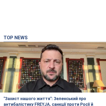
"Захист нашого життя": Зеленський про
антибалістику FREYJA, санкції проти Росії й
підтримку аграріїв. Відео
Європейські партнери долучаються до спільного проєкту
2 часа назад
31,1 т.
"Балістика вбиває людей": Сікорський закликав
обговорити перехоплення ворожих ракет над
Україною
Глава МЗС Польщі закликав до збиття російських ракет над
Україною