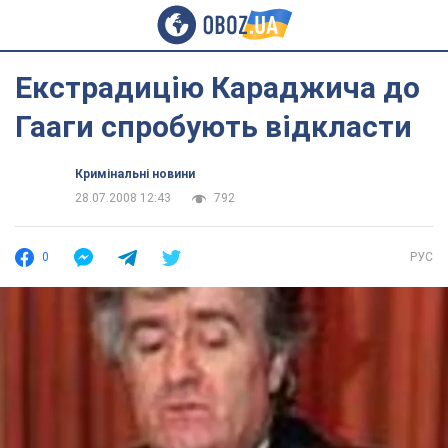
Екстрадицію Караджича до
Гааги спробують відкласти
Кримінальні новини
28.07.2008 12:43
792
0
РУС