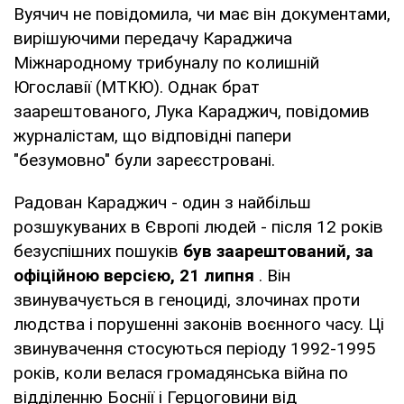
Вуячич не повідомила, чи має він документами,
вирішуючими передачу Караджича
Міжнародному трибуналу по колишній
Югославії (МТКЮ). Однак брат
заарештованого, Лука Караджич, повідомив
журналістам, що відповідні папери
"безумовно" були зареєстровані.
Радован Караджич - один з найбільш
розшукуваних в Європі людей - після 12 років
безуспішних пошуків
був заарештований, за
офіційною версією, 21 липня
. Він
звинувачується в геноциді, злочинах проти
людства і порушенні законів воєнного часу. Ці
звинувачення стосуються періоду 1992-1995
років, коли велася громадянська війна по
відділенню Боснії і Герцоговини від