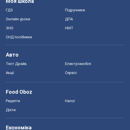
Food Oboz
Рецепти
Напої
Дієти
Економіка
Ринки та компанії
Макроекономіка
MedOboz
Новини медицини
MAMACLUB
Шоу
Афіша
Плітки
Краса
Мода