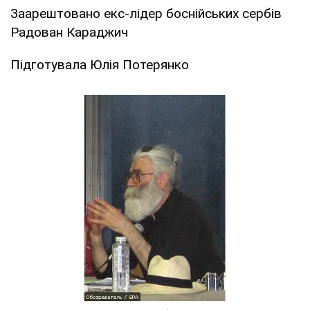
Заарештовано екс-лідер боснійських сербів
Радован Караджич
Підготувала Юлія Потерянко