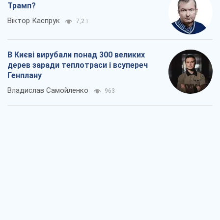
Як атаки Сил оборони України
скоротили експорт російських
нафтопродуктів
Андрій Клименко
1,6 т.
Два супертурніри Магучіх: спортивний
календар осені 2026 року
Олександр Липенко
3,3 т.