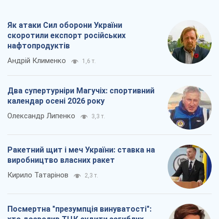
Ракетний щит і меч України: ставка на
виробництво власних ракет
Кирило Татарінов
2,3 т.
Посмертна "презумпція винуватості":
хто дозволив ТЦК судити загиблих
захисників
Марина Ставнійчук
5,4 т.
Всі думки
Про компанію
Команда