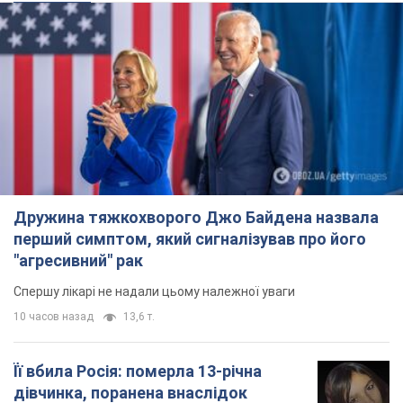
перший симптом, який сигналізував про його
"агресивний" рак
Спершу лікарі не надали цьому належної уваги
10 часов назад
13,6 т.
Її вбила Росія: померла 13-річна
дівчинка, поранена внаслідок
російської атаки на Сумщину. Фото
Того дня під час російського обстрілу загинули
її брат, вітчим та бабуся
10 часов назад
9,9 т.
Чому в СРСР лікарі носили лише білі
халати
У цьому був як практичний, так і символічний
сенс
10 часов назад
4,8 т.