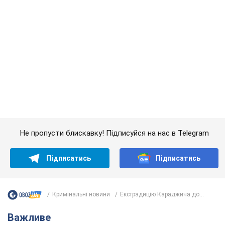
Не пропусти блискавку! Підписуйся на нас в Telegram
Підписатись
Підписатись
Кримінальні новини
Екстрадицію Караджича до...
Важливе
Дружина тяжкохворого Джо Байдена назвала