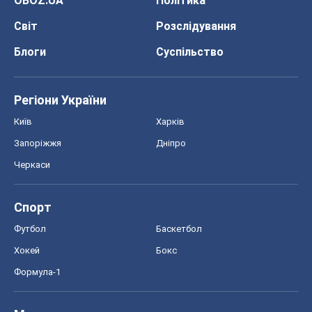
Спорт
Футбол
Баскетбол
Хокей
Бокс
Формула-1
Моя школа
ГДЗ
Підручники
Онлайн уроки
ДПА
ЗНО
НМТ
СНД посібники
Авто
Тест Драйв
Електромобілі
Акції
Сервіс