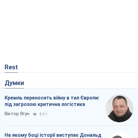
Думки
Кремль переносить війну в тил Європи:
під загрозою критична логістика
Віктор Ягун
8,6 т.
На якому боці історії виступає Дональд
Трамп?
Віктор Каспрук
7,2 т.
В Києві вирубали понад 300 великих
дерев заради теплотраси і всупереч
Генплану
Владислав Самойленко
963