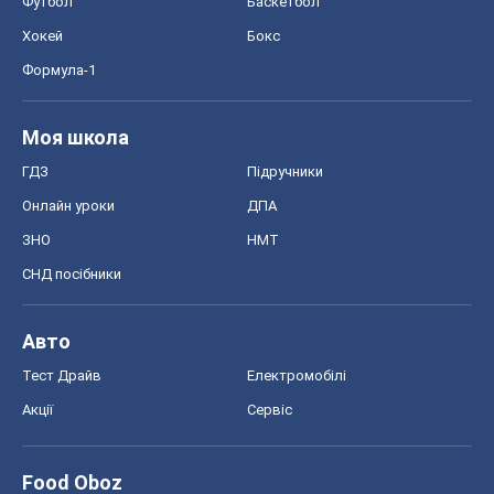
Футбол
Баскетбол
Хокей
Бокс
Формула-1
Моя школа
ГДЗ
Підручники
Онлайн уроки
ДПА
ЗНО
НМТ
СНД посібники
Авто
Тест Драйв
Електромобілі
Акції
Сервіс
Food Oboz