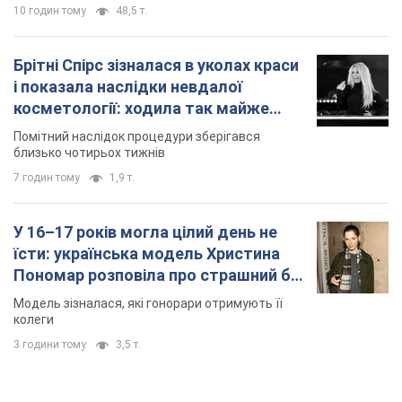
10 годин тому
48,5 т.
Брітні Спірс зізналася в уколах краси
і показала наслідки невдалої
косметології: ходила так майже
місяць
Помітний наслідок процедури зберігався
близько чотирьох тижнів
7 годин тому
1,9 т.
У 16–17 років могла цілий день не
їсти: українська модель Христина
Пономар розповіла про страшний бік
модельної кар’єри
Модель зізналася, які гонорари отримують її
колеги
3 години тому
3,5 т.