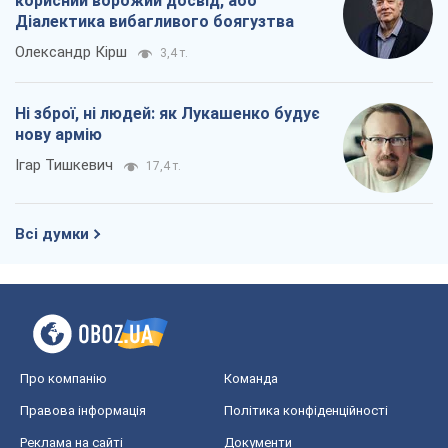
корисний ворожий досвід, або
Діалектика вибагливого боягузтва
Олександр Кірш
3,4 т.
Ні зброї, ні людей: як Лукашенко будує
нову армію
Ігар Тишкевич
17,4 т.
Всі думки
Про компанію
Команда
Правова інформація
Політика конфіденційності
Реклама на сайті
Документи