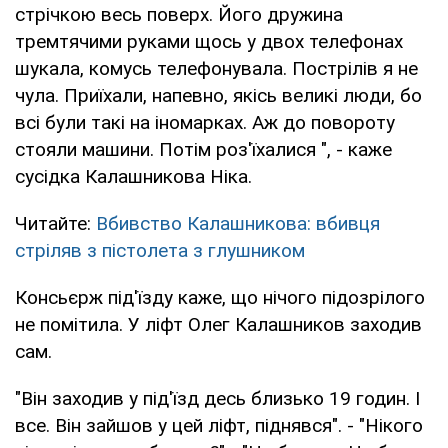
стрічкою весь поверх. Його дружина
тремтячими руками щось у двох телефонах
шукала, комусь телефонувала. Пострілів я не
чула. Приїхали, напевно, якісь великі люди, бо
всі були такі на іномарках. Аж до повороту
стояли машини. Потім роз'їхалися ", - каже
сусідка Калашникова Ніка.
Читайте:
Вбивство Калашникова: вбивця
стріляв з пістолета з глушником
Консьєрж під'їзду каже, що нічого підозрілого
не помітила. У ліфт Олег Калашников заходив
сам.
"Він заходив у під'їзд десь близько 19 годин. І
все. Він зайшов у цей ліфт, піднявся". - "Нікого