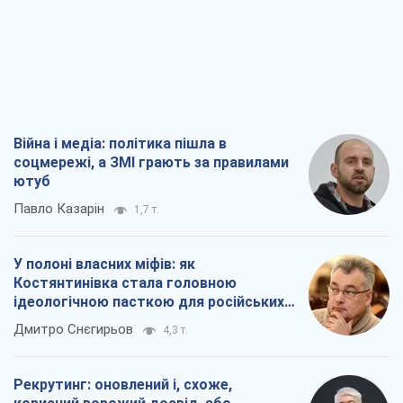
Війна і медіа: політика пішла в
соцмережі, а ЗМІ грають за правилами
ютуб
Павло Казарін
1,7 т.
У полоні власних міфів: як
Костянтинівка стала головною
ідеологічною пасткою для російських
окупантів
Дмитро Снєгирьов
4,3 т.
Рекрутинг: оновлений і, схоже,