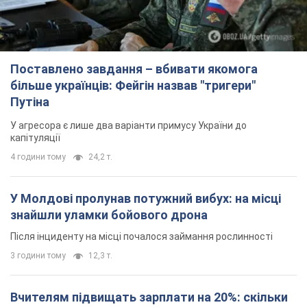
Поставлено завдання – вбивати якомога
більше українців: Фейгін назвав "тригери"
Путіна
У агресора є лише два варіанти примусу України до
капітуляції
4 години тому
24,2 т.
У Молдові пролунав потужний вибух: на місці
знайшли уламки бойового дрона
Після інциденту на місці почалося займання рослинності
3 години тому
12,3 т.
Вчителям підвищать зарплати на 20%: скільки