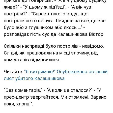
приїхав до товариша". - "А він у цьому будинку
живе?" - "У цьому ж під'їзді". - "А він чув
постріли?" - "Справа такого роду , що
пострілів ніхто не чув. Швидше за все, це все
було або з глушником або якось ..." -
розповідає гість сусіда Калашникова Віктор.
Скільки насправді було пострілів - невідомо.
Слідчі, які працювали на місці злочину, від
коментарів відмовилися.
Читайте:
"Я витримаю!" Опубліковано останній
лист убитого Калашникова
"Без коментарів." - "А коли це сталося?" - "У
прес-центр звертайтеся. Ми стомлені. Зарано
поки, хлопці".