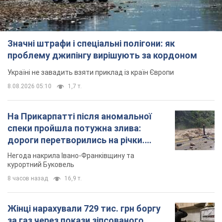
Значні штрафи і спеціальні полігони: як
проблему джипінгу вирішують за кордоном
Україні не завадить взяти приклад із країн Європи
8.08.2026 05:10
1,7 т.
На Прикарпатті після аномальної
спеки пройшла потужна злива:
дороги перетворились на річки.
Відео
Негода накрила Івано-Франківщину та
курортний Буковель
8 часов назад
16,9 т.
Жінці нарахували 729 тис. грн боргу
за газ через покази зіпсованого