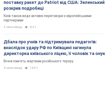
поставку ракет до Patriot від США: Зеленський
розкрив подробиці
Київ також веде активні переговори з європейськими
партнерами
3 часа назад
8,3 т.
Дбала про учнів та підтримувала педагогів:
внаслідок удару РФ по Київщині загинула
директорка київського ліцею, її чоловік та онук
Вічна пам'ять жертвам російського терору
4 часа назад
14,9 т.