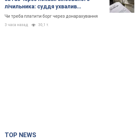
лічильника: суддя ухвалив
неочікуване рішення
Чи треба платити борг через донарахування
3 часа назад
30,1 т.
TOP NEWS