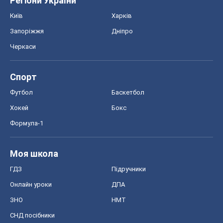
Регіони України
Київ
Харків
Запоріжжя
Дніпро
Черкаси
Спорт
Футбол
Баскетбол
Хокей
Бокс
Формула-1
Моя школа
ГДЗ
Підручники
Онлайн уроки
ДПА
ЗНО
НМТ
СНД посібники