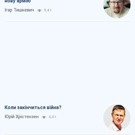
нову армію
Ігар Тишкевич
9,4 т.
Коли закінчиться війна?
Юрій Хрістензен
4,4 т.