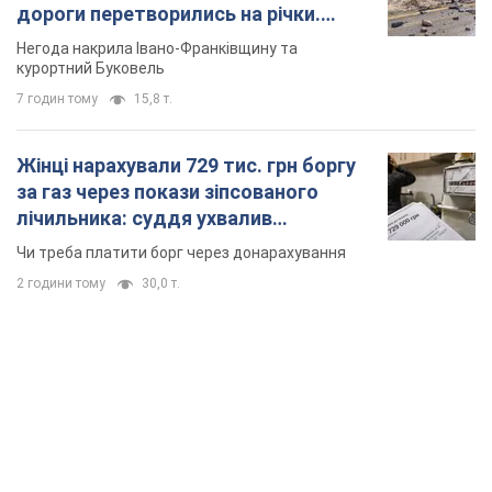
дороги перетворились на річки.
Відео
Негода накрила Івано-Франківщину та
курортний Буковель
7 годин тому
15,8 т.
Жінці нарахували 729 тис. грн боргу
за газ через покази зіпсованого
лічильника: суддя ухвалив
неочікуване рішення
Чи треба платити борг через донарахування
2 години тому
30,0 т.