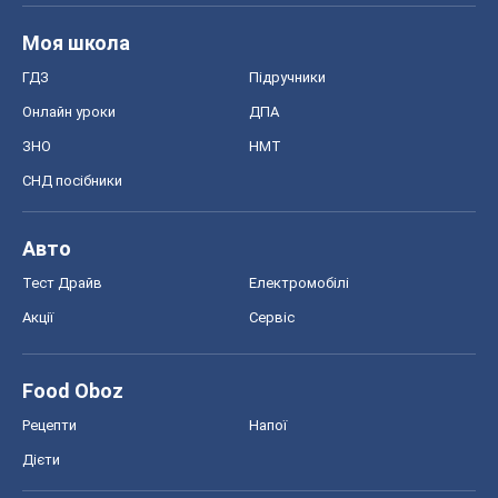
Моя школа
ГДЗ
Підручники
Онлайн уроки
ДПА
ЗНО
НМТ
СНД посібники
Авто
Тест Драйв
Електромобілі
Акції
Сервіс
Food Oboz
Рецепти
Напої
Дієти