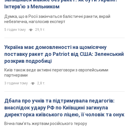
Інтерв’ю з Мельником
Думка, що в Росії закінчаться балістичні ракети, вкрай
небезпечна, наголосив експерт
5 годин тому
29,9 т.
Україна має домовленості на щомісячну
поставку ракет до Patriot від США: Зеленський
розкрив подробиці
Київ також веде активні переговори з європейськими
партнерами
3 години тому
2,8 т.
Дбала про учнів та підтримувала педагогів:
внаслідок удару РФ по Київщині загинула
директорка київського ліцею, її чоловік та онук
Вічна пам'ять жертвам російського терору