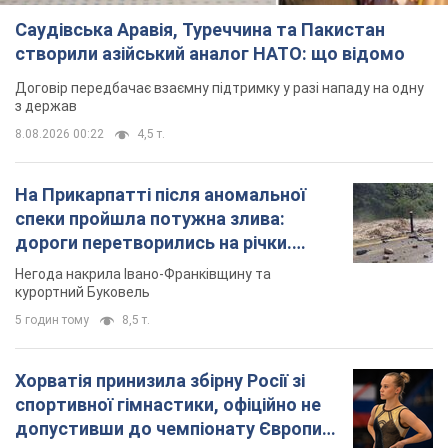
Саудівська Аравія, Туреччина та Пакистан
створили азійський аналог НАТО: що відомо
Договір передбачає взаємну підтримку у разі нападу на одну
з держав
8.08.2026 00:22
4,5 т.
На Прикарпатті після аномальної
спеки пройшла потужна злива:
дороги перетворились на річки.
Відео
Негода накрила Івано-Франківщину та
курортний Буковель
5 годин тому
8,5 т.
Хорватія принизила збірну Росії зі
спортивної гімнастики, офіційно не
допустивши до чемпіонату Європи