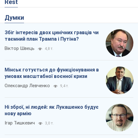
Rest
Думки
Збіг інтересів двох цинічних гравців чи
таємний план Трампа і Путіна?
Віктор Швець
4,8 т.
Мінськ готується до функціонування в
умовах масштабної воєнної кризи
Олександр Левченко
9,4 т.
Ні зброї, ні людей: як Лукашенко будує
нову армію
Ігар Тишкевич
3,0 т.