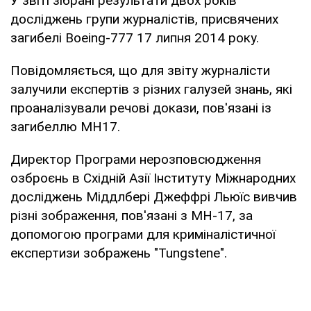
У звіті зібрані результати двох років
досліджень групи журналістів, присвячених
загибелі Boeing-777 17 липня 2014 року.
Повідомляється, що для звіту журналісти
залучили експертів з різних галузей знань, які
проаналізували речові докази, пов'язані із
загибеллю MH17.
Директор Програми нерозповсюдження
озброєнь в Східній Азії Інституту Міжнародних
досліджень Міддлбері Джеффрі Льюїс вивчив
різні зображення, пов'язані з MH-17, за
допомогою програми для криміналістичної
експертизи зображень "Tungstene".