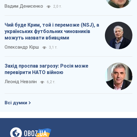
Вадим Денисенко
2,0 т.
Чий буде Крим, той і переможе (NSJ), а
українських футбольних чиновників
можуть назвати вбивцями
Олександр Кірш
3,1 т.
Захід проспав загрозу: Росія може
перевірити НАТО війною
Леонід Невзлін
6,2 т.
Всі думки