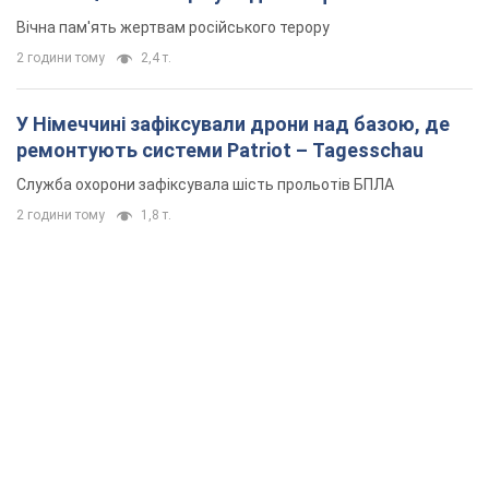
Вічна пам'ять жертвам російського терору
2 години тому
2,4 т.
У Німеччині зафіксували дрони над базою, де
ремонтують системи Patriot – Tagesschau
Служба охорони зафіксувала шість прольотів БПЛА
2 години тому
1,8 т.