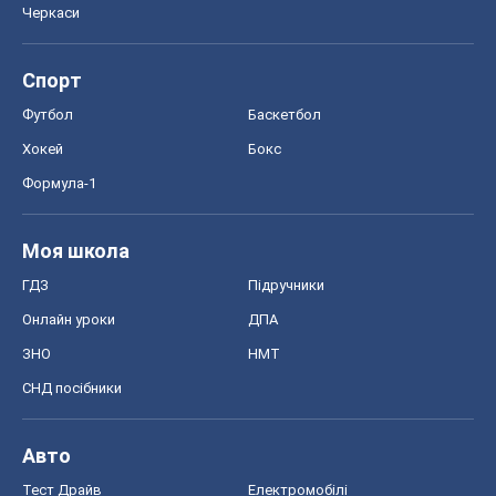
Черкаси
Спорт
Футбол
Баскетбол
Хокей
Бокс
Формула-1
Моя школа
ГДЗ
Підручники
Онлайн уроки
ДПА
ЗНО
НМТ
СНД посібники
Авто
Тест Драйв
Електромобілі