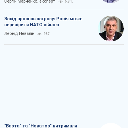
"Варта" та "Новатор" витримали
кулеметний обстріл і удар FPV-дрона,
врятувавши життя офіцеру ЗСУ
Українська Бронетехніка
1,7 т.
КНДР як каталізатор війни, або Про
новий етап російсько-
північнокорейського союзу