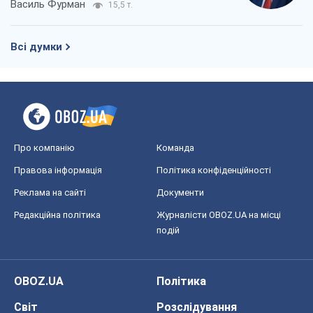
Про компанію
Команда
Правова інформація
Політика конфіденційності
Реклама на сайті
Документи
Редакційна політика
Журналісти OBOZ.UA на місці
подій
OBOZ.UA
Політика
Світ
Розслідування
Блоги
Суспільство
Регіони України
Київ
Харків
Запоріжжя
Дніпро
Черкаси