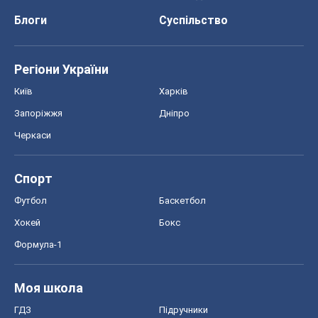
Спорт
Футбол
Баскетбол
Хокей
Бокс
Формула-1
Моя школа
ГДЗ
Підручники
Онлайн уроки
ДПА
ЗНО
НМТ
СНД посібники
Авто
Тест Драйв
Електромобілі