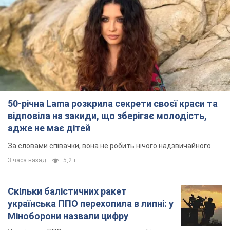
50-річна Lama розкрила секрети своєї краси та
відповіла на закиди, що зберігає молодість,
адже не має дітей
За словами співачки, вона не робить нічого надзвичайного
3 часа назад
5,2 т.
Скільки балістичних ракет
українська ППО перехопила в липні: у
Міноборони назвали цифру
Українська ППО працювала в умовах дефіциту
ракет-перехоплювачів
5 часов назад
6,9 т.
Ауріка Ротару через суд змінила
свою пенсію, на яку раніше
жалілася: скільки отримувала
співачка
У виплату не врахували зарплатню артистки за