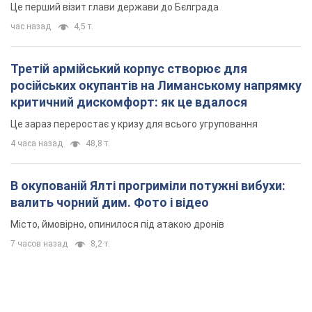
4 часа назад
48,8 т.
В окупованій Ялті прогриміли потужні вибухи:
валить чорний дим. Фото і відео
Місто, ймовірно, опинилося під атакою дронів
7 часов назад
8,2 т.