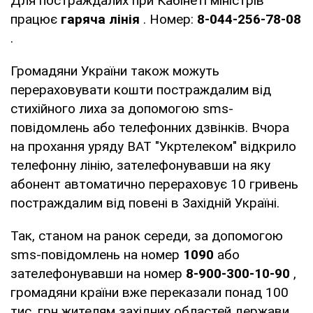
Для постраждалих при Кабінеті міністрів
працює
гаряча лінія
. Номер:
8-044-256-78-08
.
Громадяни України також можуть
перераховувати кошти постраждалим від
стихійного лиха за допомогою sms-
повідомлень або телефонних дзвінків. Вчора
на прохання уряду ВАТ "Укртелеком" відкрило
телефонну лінію, зателефонувавши на яку
абонент автоматично перераховує 10 гривень
постраждалим від повені в Західній Україні.
Так, станом на ранок середи, за допомогою
sms-повідомлень на номер
1090
або
зателефонувавши на номер
8-900-300-10-90
,
громадяни країни вже переказали понад 100
тис. грн жителям західних областей держави,