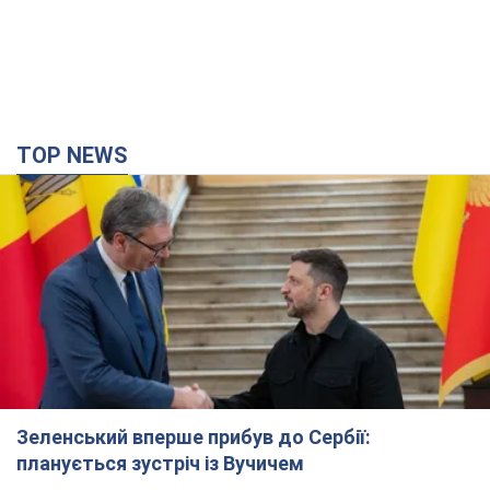
Зеленський вперше прибув до Сербії:
планується зустріч із Вучичем
Це перший візит глави держави до Бєлграда
час назад
4,5 т.
Третій армійський корпус створює для
російських окупантів на Лиманському напрямку
критичний дискомфорт: як це вдалося
Це зараз переростає у кризу для всього угруповання