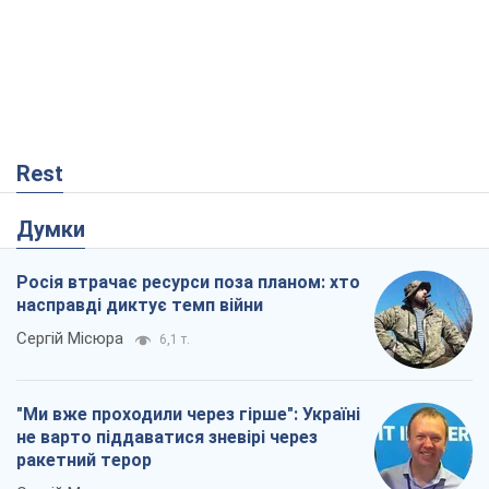
Думки
Росія втрачає ресурси поза планом: хто
насправді диктує темп війни
Сергій Місюра
6,1 т.
"Ми вже проходили через гірше": Україні
не варто піддаватися зневірі через
ракетний терор
Сергій Марченко, експерт
6,8 т.
Захід проспав загрозу: Росія може
перевірити НАТО війною
Леонід Невзлін
987