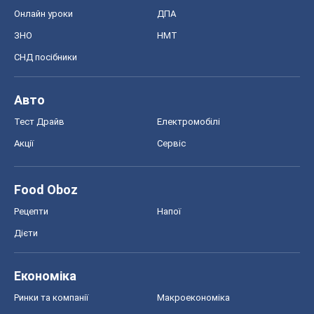
Акції
Сервіс
Food Oboz
Рецепти
Напої
Дієти
Економіка
Ринки та компанії
Макроекономіка
MedOboz
Новини медицини
MAMACLUB
Шоу
Афіша
Плітки