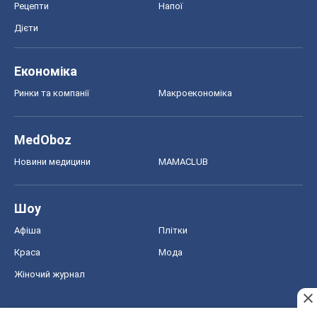
Рецепти
Напої
Дієти
Економіка
Ринки та компанії
Макроекономіка
MedOboz
Новини медицини
MAMACLUB
Шоу
Афіша
Плітки
Краса
Мода
Жіночий журнал