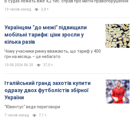
В судах лежать вже 4,2 тис. справ про митні правопорушення
10 часов назад
2,8 т.
Українцям "до межі" підвищили
мобільні тарифи: ціни зросли у
кілька разів
Чому учасники ринку вважають, що тариф у 400
грн на місяць – це небагато
10.08.2026 06:20
37,0 т.
Італійський гранд захотів купити
одразу двох футболістів збірної
України
"Ювентус" веде переговори
7 часов назад
7,1 т.