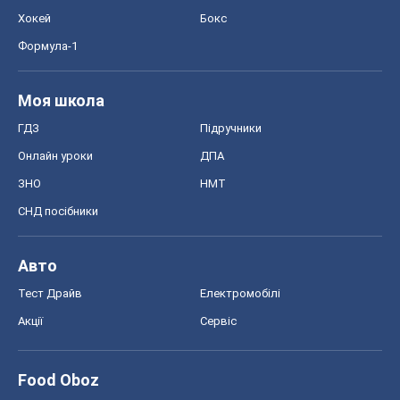
Хокей
Бокс
Формула-1
Моя школа
ГДЗ
Підручники
Онлайн уроки
ДПА
ЗНО
НМТ
СНД посібники
Авто
Тест Драйв
Електромобілі
Акції
Сервіс
Food Oboz