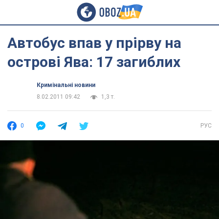
Автобус впав у прірву на
острові Ява: 17 загиблих
Кримінальні новини
8.02.2011 09:42
1,3 т.
0
РУС