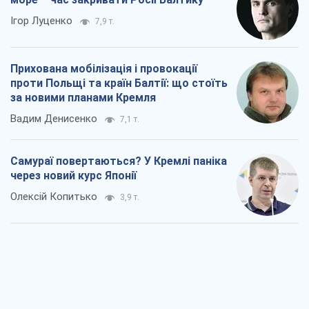
Ігор Луценко
7,9 т.
Прихована мобілізація і провокації
проти Польщі та країн Балтії: що стоїть
за новими планами Кремля
Вадим Денисенко
7,1 т.
Самураї повертаються? У Кремлі паніка
через новий курс Японії
Олексій Копитько
3,9 т.