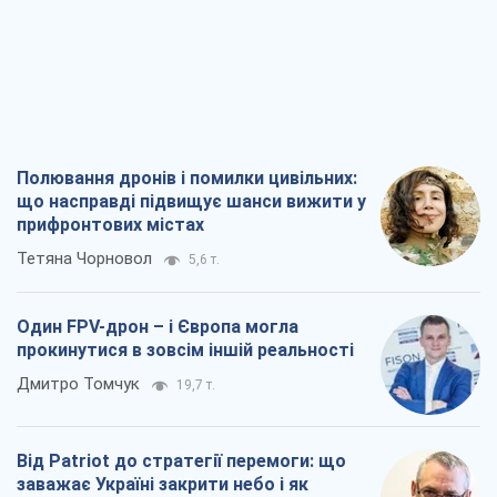
Полювання дронів і помилки цивільних:
що насправді підвищує шанси вижити у
прифронтових містах
Тетяна Чорновол
5,6 т.
Один FPV-дрон – і Європа могла
прокинутися в зовсім іншій реальності
Дмитро Томчук
19,7 т.
Від Patriot до стратегії перемоги: що
заважає Україні закрити небо і як