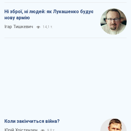
Ні зброї, ні людей: як Лукашенко будує
нову армію
Ігар Тишкевич
14,1 т.
Коли закінчиться війна?
Юрій Хрістензен
9,0 т.