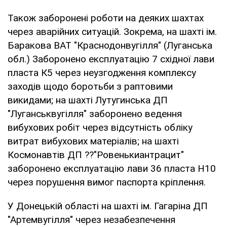
Також заборонені роботи на деяких шахтах
через аварійних ситуацій. Зокрема, на шахті ім.
Баракова ВАТ "Краснодонвугілля" (Луганська
обл.) Заборонено експлуатацію 7 східної лави
пласта К5 через неузгодження комплексу
заходів щодо боротьби з раптовими
викидами; на шахті Лутугинська ДП
"Луганськвугілля" заборонено ведення
вибухових робіт через відсутність обліку
витрат вибухових матеріалів; на шахті
Космонавтів ДП ??"Ровенькиантрацит"
заборонено експлуатацію лави 36 пласта Н10
через порушення вимог паспорта кріплення.
У Донецькій області на шахті ім. Гагаріна ДП
"Артемвугілля" через незабезпечення