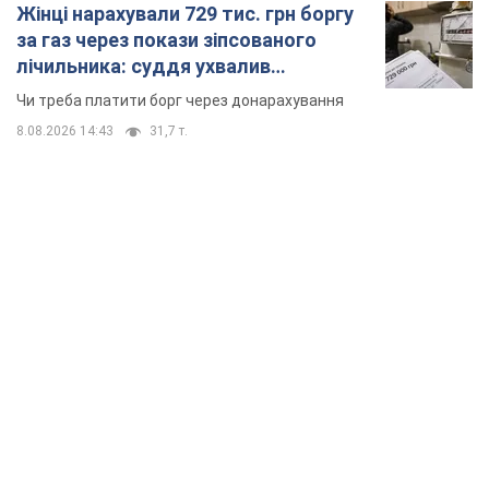
Жінці нарахували 729 тис. грн боргу
за газ через покази зіпсованого
лічильника: суддя ухвалив
неочікуване рішення
Чи треба платити борг через донарахування
8.08.2026 14:43
31,7 т.