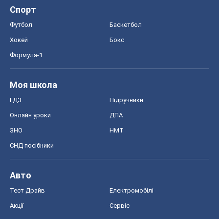
Спорт
Футбол
Баскетбол
Хокей
Бокс
Формула-1
Моя школа
ГДЗ
Підручники
Онлайн уроки
ДПА
ЗНО
НМТ
СНД посібники
Авто
Тест Драйв
Електромобілі
Акції
Сервіс