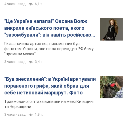
4 часа назад
6,1 т.
"Це Україна напала!" Оксана Вояж
викрила київського поета, якого
"зазомбували": він навіть російської
не знав, а тепер хоче геноциду
Як зазначила артистка, письменник був
українців
фанатом України, але після переїзду в РФ йому
"промили мозок"
3 часа назад
3,4 т.
"Був знесилений": в Україні врятували
пораненого грифа, який обрав для
себе нетиповий маршрут. Фото
Травмованого птаха виявили на межі Київщині
та Черкащини
3 часа назад
1,9 т.