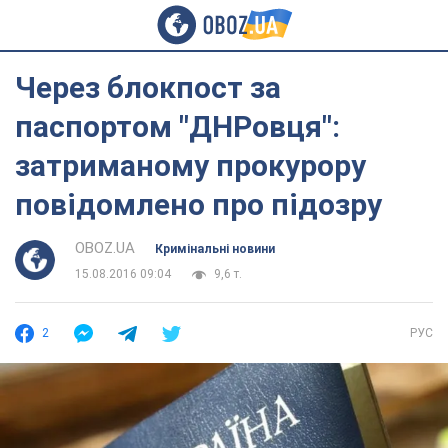
Через блокпост за
паспортом "ДНРовця":
затриманому прокурору
повідомлено про підозру
OBOZ.UA
Кримінальні новини
15.08.2016 09:04
9,6 т.
2
РУС