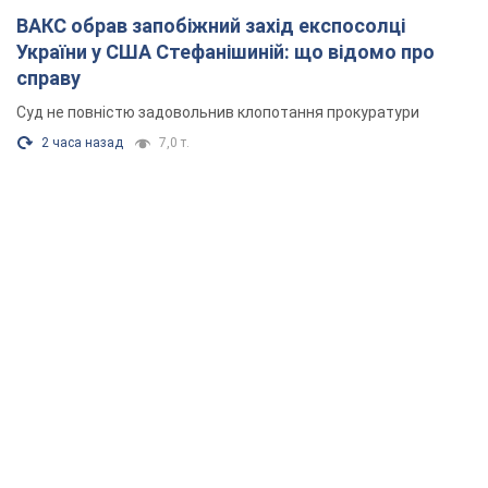
ВАКС обрав запобіжний захід експосолці
України у США Стефанішиній: що відомо про
справу
Суд не повністю задовольнив клопотання прокуратури
2 часа назад
7,0 т.