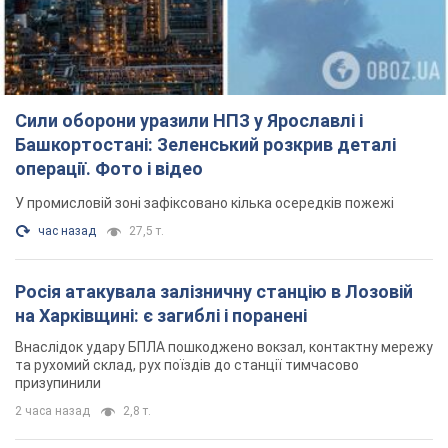
Сили оборони уразили НПЗ у Ярославлі і
Башкортостані: Зеленський розкрив деталі
операції. Фото і відео
У промисловій зоні зафіксовано кілька осередків пожежі
час назад
27,5 т.
Росія атакувала залізничну станцію в Лозовій
на Харківщині: є загиблі і поранені
Внаслідок удару БПЛА пошкоджено вокзал, контактну мережу
та рухомий склад, рух поїздів до станції тимчасово
призупинили
2 часа назад
2,8 т.