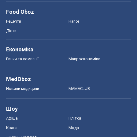
Food Oboz
Рецепти
Напої
Дієти
Економіка
Ринки та компанії
Макроекономіка
MedOboz
Новини медицини
MAMACLUB
Шоу
Афіша
Плітки
Краса
Мода