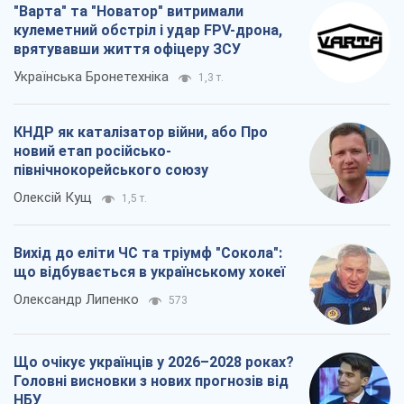
"Варта" та "Новатор" витримали
кулеметний обстріл і удар FPV-дрона,
врятувавши життя офіцеру ЗСУ
Українська Бронетехніка
1,3 т.
КНДР як каталізатор війни, або Про
новий етап російсько-
північнокорейського союзу
Олексій Кущ
1,5 т.
Вихід до еліти ЧС та тріумф "Сокола":
що відбувається в українському хокеї
Олександр Липенко
573
Що очікує українців у 2026–2028 роках?
Головні висновки з нових прогнозів від
НБУ