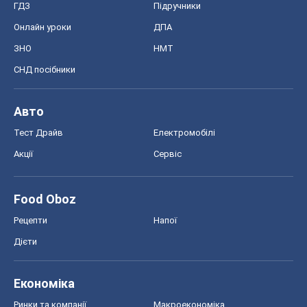
ГДЗ
Підручники
Онлайн уроки
ДПА
ЗНО
НМТ
СНД посібники
Авто
Тест Драйв
Електромобілі
Акції
Сервіс
Food Oboz
Рецепти
Напої
Дієти
Економіка
Ринки та компанії
Макроекономіка