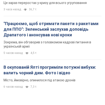
Це зараз переростає у кризу для всього угруповання
3 часа назад
36,7 т.
"Працюємо, щоб отримати пакети з ракетами
для ППО": Зеленський заслухав доповідь
Драпатого і анонсував нові кроки
Зокрема, він обговорив з головкомом кадрові питання в
українській армії
5 часов назад
4,5 т.
В окупованій Ялті прогриміли потужні вибухи:
валить чорний дим. Фото і відео
Місто, ймовірно, опинилося під атакою дронів
6 часов назад
7,3 т.