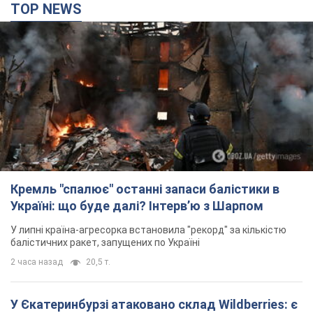
TOP NEWS
Кремль "спалює" останні запаси балістики в
Україні: що буде далі? Інтерв’ю з Шарпом
У липні країна-агресорка встановила "рекорд" за кількістю
балістичних ракет, запущених по Україні
2 часа назад
20,5 т.
У Єкатеринбурзі атаковано склад Wildberries: є