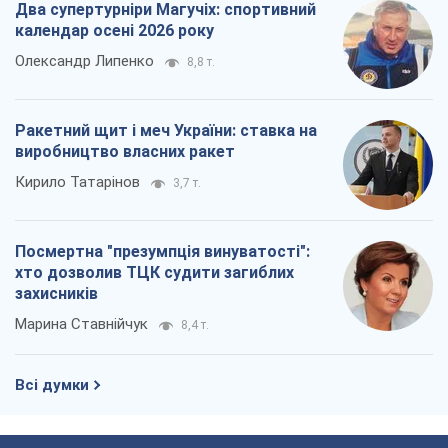
Два супертурніри Магучіх: спортивний
календар осені 2026 року
Олександр Липенко
8,8 т.
Ракетний щит і меч України: ставка на
виробництво власних ракет
Кирило Татарінов
3,7 т.
Посмертна "презумпція винуватості":
хто дозволив ТЦК судити загиблих
захисників
Марина Ставнійчук
8,4 т.
Всі думки