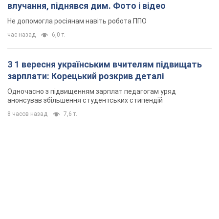
влучання, піднявся дим. Фото і відео
Не допомогла росіянам навіть робота ППО
час назад
6,0 т.
З 1 вересня українським вчителям підвищать
зарплати: Корецький розкрив деталі
Одночасно з підвищенням зарплат педагогам уряд
анонсував збільшення студентських стипендій
8 часов назад
7,6 т.