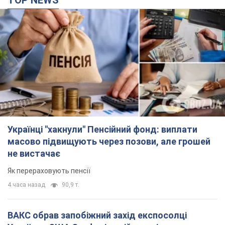
TOP NEWS
Українці "хакнули" Пенсійний фонд: виплати
масово підвищують через позови, але грошей
не вистачає
Як перераховують пенсії
4 часа назад
90,9 т.
ВАКС обрав запобіжний захід експосолці