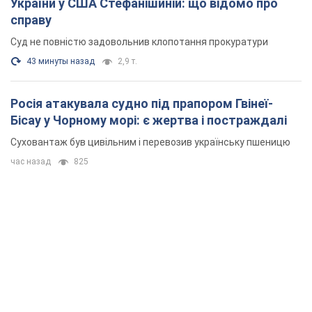
України у США Стефанішиній: що відомо про
справу
Суд не повністю задовольнив клопотання прокуратури
43 минуты назад
2,9 т.
Росія атакувала судно під прапором Гвінеї-
Бісау у Чорному морі: є жертва і постраждалі
Суховантаж був цивільним і перевозив українську пшеницю
час назад
825