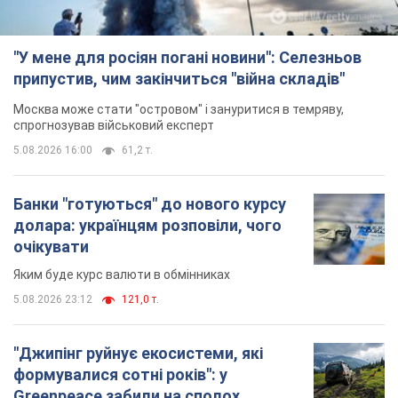
"У мене для росіян погані новини": Селезньов
припустив, чим закінчиться "війна складів"
Москва може стати "островом" і зануритися в темряву,
спрогнозував військовий експерт
5.08.2026 16:00
61,2 т.
Банки "готуються" до нового курсу
долара: українцям розповіли, чого
очікувати
Яким буде курс валюти в обмінниках
5.08.2026 23:12
121,0 т.
"Джипінг руйнує екосистеми, які
формувалися сотні років": у
Greenpeace забили на сполох