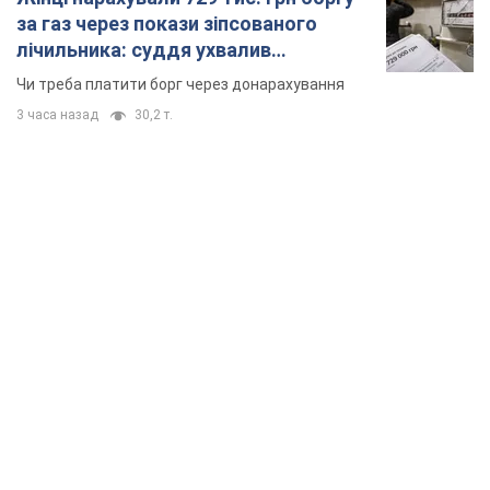
за газ через покази зіпсованого
лічильника: суддя ухвалив
неочікуване рішення
Чи треба платити борг через донарахування
3 часа назад
30,2 т.