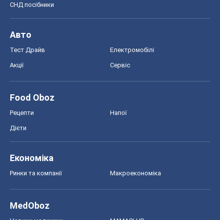
СНД посібники
Авто
Тест Драйв
Електромобілі
Акції
Сервіс
Food Oboz
Рецепти
Напої
Дієти
Економіка
Ринки та компанії
Макроекономіка
MedOboz