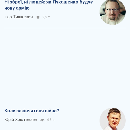
Ні зброї, ні людей: як Лукашенко будує
нову армію
Ігар Тишкевич
9,9 т.
Коли закінчиться війна?
Юрій Хрістензен
4,6 т.