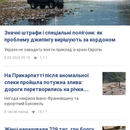
Значні штрафи і спеціальні полігони: як
проблему джипінгу вирішують за кордоном
Україні не завадить взяти приклад із країн Європи
8.08.2026 05:10
1,7 т.
На Прикарпатті після аномальної
спеки пройшла потужна злива:
дороги перетворились на річки.
Відео
Негода накрила Івано-Франківщину та
курортний Буковель
8 часов назад
18,1 т.
Жінці нарахували 729 тис. грн боргу