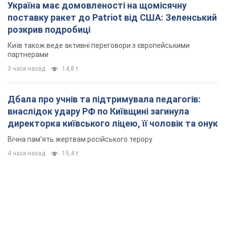
Україна має домовленості на щомісячну
поставку ракет до Patriot від США: Зеленський
розкрив подробиці
Київ також веде активні переговори з європейськими
партнерами
3 часа назад
14,8 т.
Дбала про учнів та підтримувала педагогів:
внаслідок удару РФ по Київщині загинула
директорка київського ліцею, її чоловік та онук
Вічна пам'ять жертвам російського терору
4 часа назад
15,4 т.