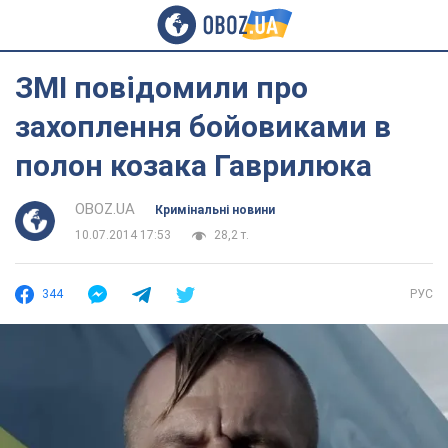
ЗМІ повідомили про
захоплення бойовиками в
полон козака Гаврилюка
OBOZ.UA
Кримінальні новини
10.07.2014 17:53
28,2 т.
344
РУС