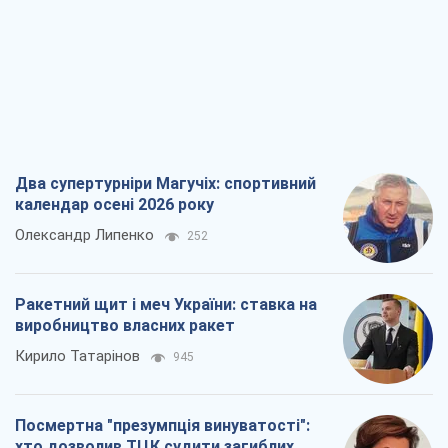
Два супертурніри Магучіх: спортивний
календар осені 2026 року
Олександр Липенко
252
Ракетний щит і меч України: ставка на
виробництво власних ракет
Кирило Татарінов
945
Посмертна "презумпція винуватості":
хто дозволив ТЦК судити загиблих