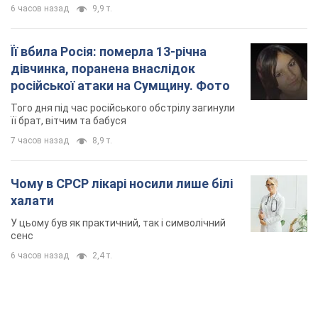
6 часов назад
9,9 т.
Її вбила Росія: померла 13-річна
дівчинка, поранена внаслідок
російської атаки на Сумщину. Фото
Того дня під час російського обстрілу загинули
її брат, вітчим та бабуся
7 часов назад
8,9 т.
Чому в СРСР лікарі носили лише білі
халати
У цьому був як практичний, так і символічний
сенс
6 часов назад
2,4 т.