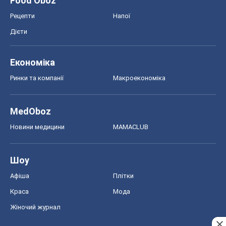
Food Oboz
Рецепти
Напої
Дієти
Економіка
Ринки та компанії
Макроекономіка
MedOboz
Новини медицини
MAMACLUB
Шоу
Афіша
Плітки
Краса
Мода
Жіночий журнал