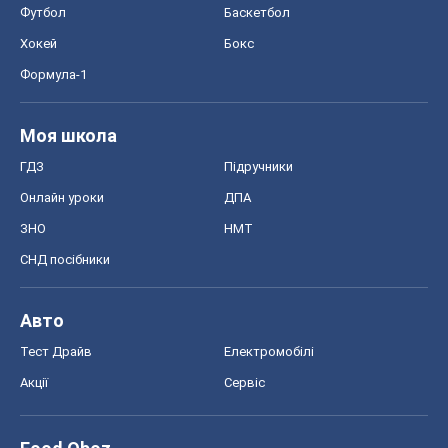
Футбол
Баскетбол
Хокей
Бокс
Формула-1
Моя школа
ГДЗ
Підручники
Онлайн уроки
ДПА
ЗНО
НМТ
СНД посібники
Авто
Тест Драйв
Електромобілі
Акції
Сервіс