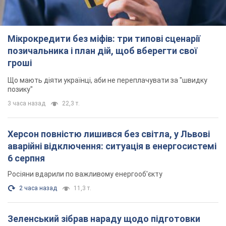
Мікрокредити без міфів: три типові сценарії
позичальника і план дій, щоб вберегти свої
гроші
Що мають діяти українці, аби не переплачувати за "швидку
позику"
3 часа назад
22,3 т.
Херсон повністю лишився без світла, у Львові
аварійні відключення: ситуація в енергосистемі
6 серпня
Росіяни вдарили по важливому енергооб'єкту
2 часа назад
11,3 т.
Зеленський зібрав нараду щодо підготовки