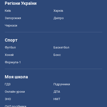
Регіони України
Київ
Харків
Запоріжжя
Дніпро
Черкаси
Спорт
Футбол
Баскетбол
Хокей
Бокс
Формула-1
Моя школа
ГДЗ
Підручники
Онлайн уроки
ДПА
ЗНО
НМТ
СНД посібники