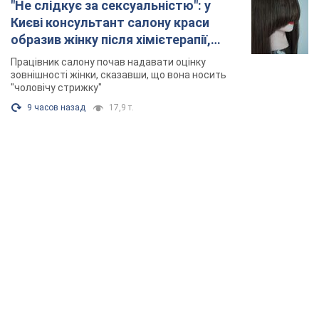
"Не слідкує за сексуальністю": у
Києві консультант салону краси
образив жінку після хімієтерапії,
розгорівся скандал. Фото
Працівник салону почав надавати оцінку
зовнішності жінки, сказавши, що вона носить
"чоловічу стрижку"
9 часов назад
17,9 т.