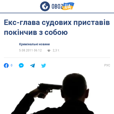
Екс-глава судових приставів
покінчив з собою
Кримінальні новини
5.08.2011 06:12
2,3 т.
0
РУС