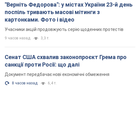
"Верніть Федорова": у містах України 23-й день
поспіль тривають масові мітинги з
картонками. Фото і відео
Учасники акцій продовжують серію щоденних протестів
9 часов назад
3,3 т.
Сенат США схвалив законопроєкт Грема про
санкції проти Росії: що далі
Документ передбачає нові економічні обмеження
8 часов назад
6,4 т.