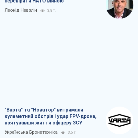
перевірити НАТО війною
Леонід Невзлін
3,8 т.
"Варта" та "Новатор" витримали
кулеметний обстріл і удар FPV-дрона,
врятувавши життя офіцеру ЗСУ
Українська Бронетехніка
3,5 т.