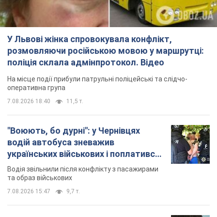
У Львові жінка спровокувала конфлікт,
розмовляючи російською мовою у маршрутці:
поліція склала адмінпротокол. Відео
На місце події прибули патрульні поліцейські та слідчо-
оперативна група
7.08.2026 18:40
11,5 т.
"Воюють, бо дурні": у Чернівцях
водій автобуса зневажив
українських військових і поплатився.
Відео
Водія звільнили після конфлікту з пасажирами
та образ військових
7.08.2026 15:47
9,7 т.