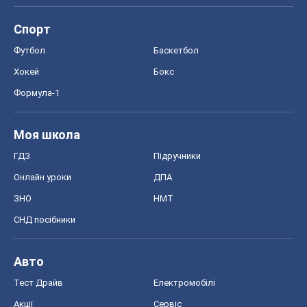
Спорт
Футбол
Баскетбол
Хокей
Бокс
Формула-1
Моя школа
ГДЗ
Підручники
Онлайн уроки
ДПА
ЗНО
НМТ
СНД посібники
Авто
Тест Драйв
Електромобілі
Акції
Сервіс