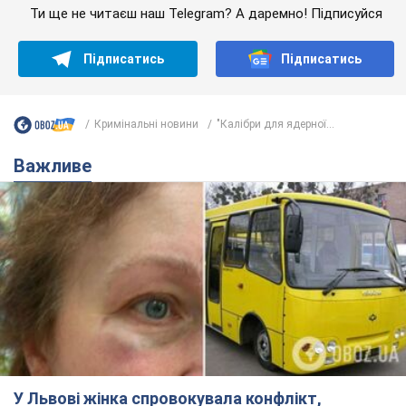
Ти ще не читаєш наш Telegram? А даремно! Підписуйся
Підписатись
Підписатись
Кримінальні новини
"Калібри для ядерної...
Важливе
У Львові жінка спровокувала конфлікт,