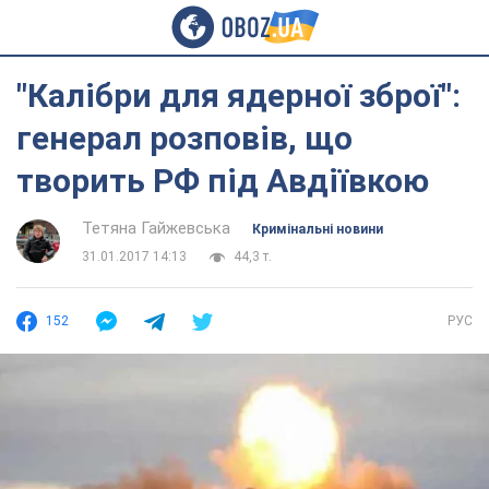
"Калібри для ядерної зброї":
генерал розповів, що
творить РФ під Авдіївкою
Тетяна Гайжевська
Кримінальні новини
31.01.2017 14:13
44,3 т.
152
РУС