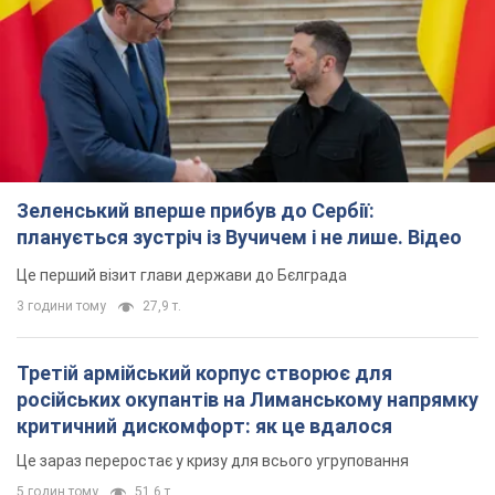
Зеленський вперше прибув до Сербії:
планується зустріч із Вучичем і не лише. Відео
Це перший візит глави держави до Бєлграда
3 години тому
27,9 т.
Третій армійський корпус створює для
російських окупантів на Лиманському напрямку
критичний дискомфорт: як це вдалося
Це зараз переростає у кризу для всього угруповання
5 годин тому
51,6 т.