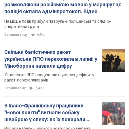
розмовляючи російською мовою у маршрутці:
поліція склала адмінпротокол. Відео
На місце події прибули патрульні поліцейські та слідчо-
оперативна група
3 години тому
6,8 т.
Скільки балістичних ракет
українська ППО перехопила в липні: у
Міноборони назвали цифру
Українська ППО працювала в умовах дефіциту
ракет-перехоплювачів
6 годин тому
7,4 т.
В Івано-Франківську працівники
"Нової пошти" вигнали собаку
шваброю у спеку: як їх покарали.
Відео
Ролики набули широкого розголосу у мережі