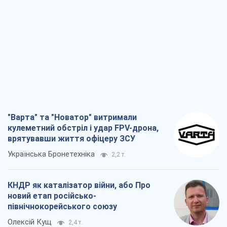
"Варта" та "Новатор" витримали
кулеметний обстріл і удар FPV-дрона,
врятувавши життя офіцеру ЗСУ
Українська Бронетехніка
2,2 т.
КНДР як каталізатор війни, або Про
новий етап російсько-
північнокорейського союзу
Олексій Кущ
2,4 т.