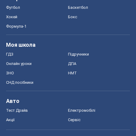
Футбол
Баскетбол
Хокей
Бокс
Формула-1
Моя школа
ГДЗ
Підручники
Онлайн уроки
ДПА
ЗНО
НМТ
СНД посібники
Авто
Тест Драйв
Електромобілі
Акції
Сервіс