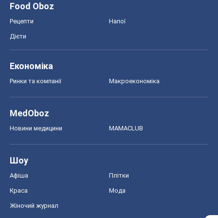
Food Oboz
Рецепти
Напої
Дієти
Економіка
Ринки та компанії
Макроекономіка
MedOboz
Новини медицини
MAMACLUB
Шоу
Афіша
Плітки
Краса
Мода
Жіночий журнал