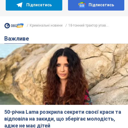
Підписатись
Підписатись
Кримінальні новини
18-тонний трактор упав...
Важливе
50-річна Lama розкрила секрети своєї краси та
відповіла на закиди, що зберігає молодість,
адже не має дітей