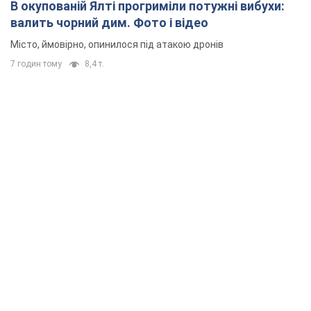
В окупованій Ялті прогриміли потужні вибухи:
валить чорний дим. Фото і відео
Місто, ймовірно, опинилося під атакою дронів
7 годин тому
8,4 т.