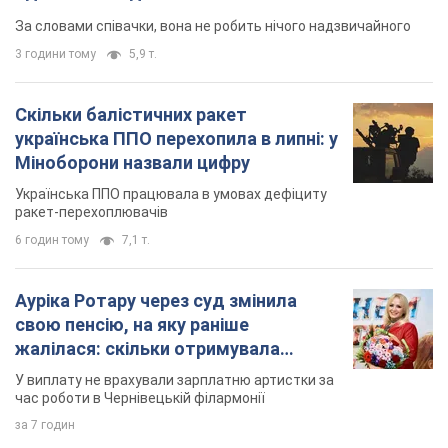
За словами співачки, вона не робить нічого надзвичайного
3 години тому
5,9 т.
Скільки балістичних ракет
українська ППО перехопила в липні: у
Міноборони назвали цифру
Українська ППО працювала в умовах дефіциту
ракет-перехоплювачів
6 годин тому
7,1 т.
Ауріка Ротару через суд змінила
свою пенсію, на яку раніше
жалілася: скільки отримувала
співачка
У виплату не врахували зарплатню артистки за
час роботи в Чернівецькій філармонії
за 7 годин