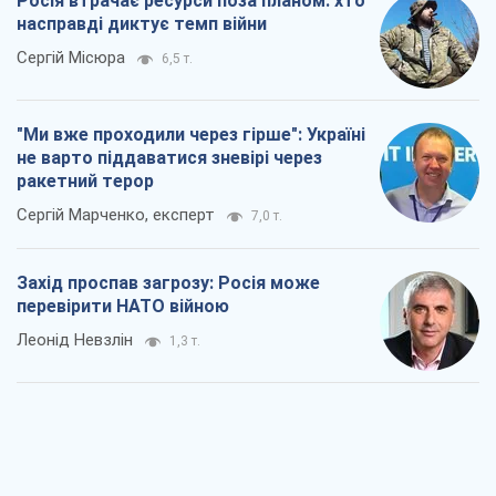
Росія втрачає ресурси поза планом: хто
насправді диктує темп війни
Сергій Місюра
6,5 т.
"Ми вже проходили через гірше": Україні
не варто піддаватися зневірі через
ракетний терор
Сергій Марченко, експерт
7,0 т.
Захід проспав загрозу: Росія може
перевірити НАТО війною
Леонід Невзлін
1,3 т.