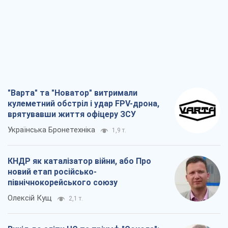
"Варта" та "Новатор" витримали
кулеметний обстріл і удар FPV-дрона,
врятувавши життя офіцеру ЗСУ
Українська Бронетехніка
1,9 т.
КНДР як каталізатор війни, або Про
новий етап російсько-
північнокорейського союзу
Олексій Кущ
2,1 т.