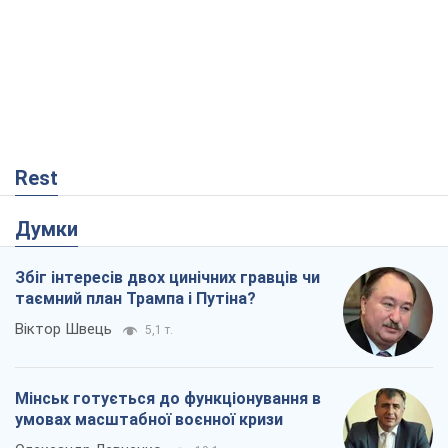
Думки
Збіг інтересів двох цинічних гравців чи
таємний план Трампа і Путіна?
Віктор Швець
5,1 т.
Мінськ готується до функціонування в
умовах масштабної воєнної кризи
Олександр Левченко
10,1 т.
Ні зброї, ні людей: як Лукашенко будує
нову армію
Ігар Тишкевич
4,4 т.