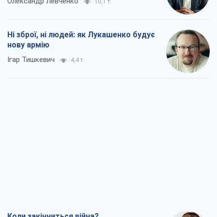
Коли закінчиться війна?
Юрій Хрістензен
2,9 т.
Україна вступила в надзвичайний
економічний стан. Чи є світло вкінці
тунелю?
Вадим Денисенко
2,5 т.