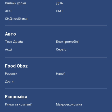
Food Oboz
Рецепти
Напої
Дієти
Економіка
Ринки та компанії
Макроекономіка
MedOboz
Новини медицини
MAMACLUB
Шоу
Афіша
Плітки
Краса
Мода