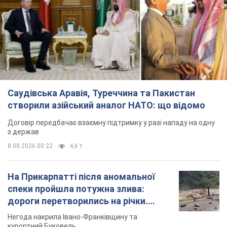
створили азійський аналог НАТО: що відомо
Договір передбачає взаємну підтримку у разі нападу на одну
з держав
8.08.2026 00:22
4,6 т.
На Прикарпатті після аномальної
спеки пройшла потужна злива:
дороги перетворились на річки.
Відео
Негода накрила Івано-Франківщину та
курортний Буковель
5 часов назад
9,8 т.
Хорватія принизила збірну Росії зі
спортивної гімнастики, офіційно не
допустивши до чемпіонату Європи
основних спортсменів
Турнір відбудеться в Загребі з 13 по 23 серпня
5 часов назад
8,1 т.