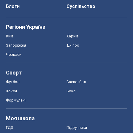
Спорт
Футбол
Баскетбол
Хокей
Бокс
Формула-1
Моя школа
ГДЗ
Підручники
Онлайн уроки
ДПА
ЗНО
НМТ
СНД посібники
Авто
Тест Драйв
Електромобілі
Акції
Сервіс