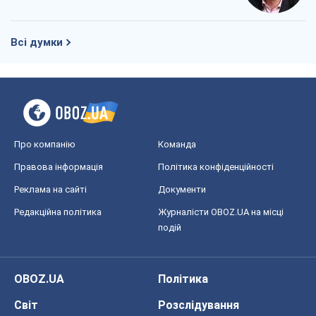
Про компанію
Команда
Правова інформація
Політика конфіденційності
Реклама на сайті
Документи
Редакційна політика
Журналісти OBOZ.UA на місці
подій
OBOZ.UA
Політика
Світ
Розслідування
Блоги
Суспільство
Регіони України
Київ
Харків
Запоріжжя
Дніпро
Черкаси