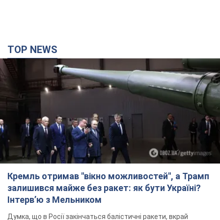
Кремль отримав "вікно можливостей", а Трамп
залишився майже без ракет: як бути Україні?
Інтерв’ю з Мельником
Думка, що в Росії закінчаться балістичні ракети, вкрай
небезпечна, наголосив експерт
3 часа назад
16,6 т.
Україна має домовленості на щомісячну
поставку ракет до Patriot від США: Зеленський
розкрив подробиці
Київ також веде активні переговори з європейськими
партнерами