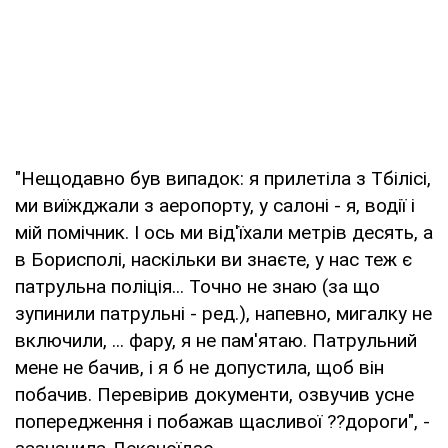
"Нещодавно був випадок: я прилетіла з Тбілісі,
ми виїжджали з аеропорту, у салоні - я, водії і
мій помічник. І ось ми від'їхали метрів десять, а
в Борисполі, наскільки ви знаєте, у нас теж є
патрульна поліція... Точно не знаю (за що
зупинили патрульні - ред.), напевно, мигалку не
включили, ... фару, я не пам'ятаю. Патрульний
мене не бачив, і я б не допустила, щоб він
побачив. Перевірив документи, озвучив усне
попередження і побажав щасливої ??дороги", -