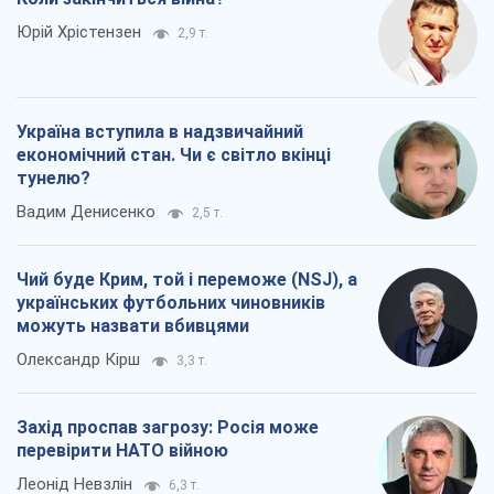
Чий буде Крим, той і переможе (NSJ), а
українських футбольних чиновників
можуть назвати вбивцями
Олександр Кірш
3,3 т.
Захід проспав загрозу: Росія може
перевірити НАТО війною
Леонід Невзлін
6,3 т.
Всі думки