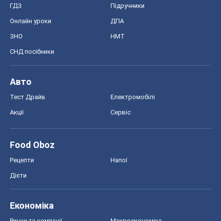
ГДЗ
Підручники
Онлайн уроки
ДПА
ЗНО
НМТ
СНД посібники
Авто
Тест Драйв
Електромобілі
Акції
Сервіс
Food Oboz
Рецепти
Напої
Дієти
Економіка
Ринки та компанії
Макроекономіка