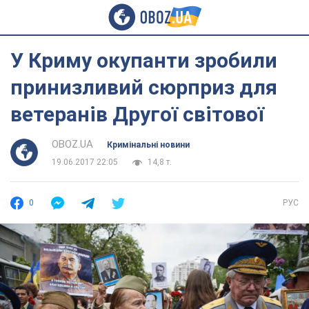
У Криму окупанти зробили
принизливий сюрприз для
ветеранів Другої світової
OBOZ.UA
Кримінальні новини
19.06.2017 22:05
14,8 т.
0
РУС