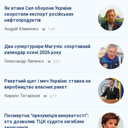
Як атаки Сил оборони України
скоротили експорт російських
нафтопродуктів
Андрій Клименко
1,4 т.
Два супертурніри Магучіх: спортивний
календар осені 2026 року
Олександр Липенко
2,2 т.
Ракетний щит і меч України: ставка на
виробництво власних ракет
Кирило Татарінов
2,1 т.
Посмертна "презумпція винуватості":
хто дозволив ТЦК судити загиблих
захисників