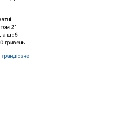
ватні
ягом 21
, а щоб
0 гривень.
х грандіозне