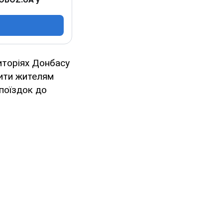
иторіях Донбасу
мити жителям
поїздок до