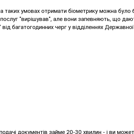
а таких умовах отримати біометрику можна було б 
послуг "вирішував", але вони запевняють, що дают
" від багатогодинних черг у відділеннях Державної
подачі документів займе 20-30 хвилин - і ви може