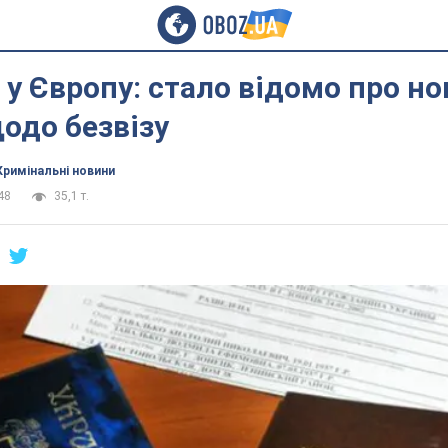
" у Європу: стало відомо про но
одо безвізу
Кримінальні новини
48
35,1 т.