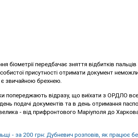
я біометрії передбачає зняття відбитків пальців
особистої присутності отримати документ неможли
 є звичайною брехнею.
ки попереджають відразу, що виїхати з ОРДЛО вс
у день подачі документів та в день отримання пасп
велика - від прифронтового Маріуполя до Харкова
ьщі - за 200 грн: Дубневич розповів, як працює бе