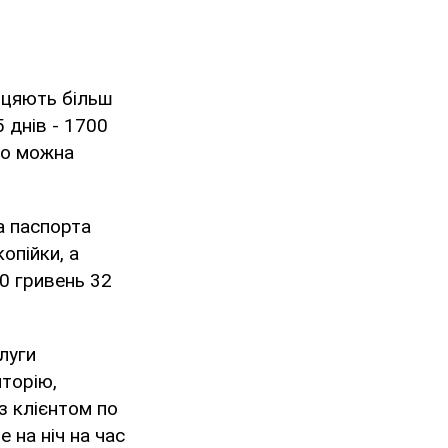
біцяють більш
5 днів - 1700
 то можна
а паспорта
опійки, а
10 гривень 32
луги
иторію,
 з клієнтом по
е на ніч на час