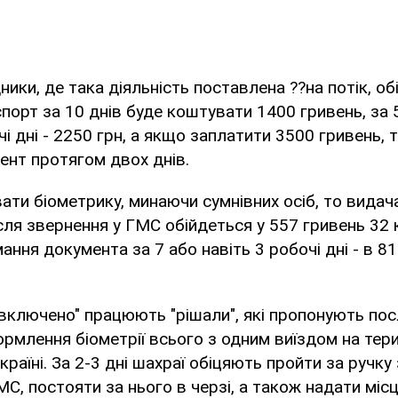
ники, де така діяльність поставлена ??на потік, о
спорт за 10 днів буде коштувати 1400 гривень, за 
чі дні - 2250 грн, а якщо заплатити 3500 гривень,
ент протягом двох днів.
ти біометрику, минаючи сумнівних осіб, то видач
ісля звернення у ГМС обійдеться у 557 гривень 32 к
ання документа за 7 або навіть 3 робочі дні - в 8
включено" працюють "рішали", які пропонують пос
рмлення біометрії всього з одним виїздом на тер
раїні. За 2-3 дні шахраї обіцяють пройти за ручку
МС, постояти за нього в черзі, а також надати місц