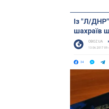
Із "Л/ДНР
шахраїв щ
OBOZ.UA
13.06.2017 09:
34