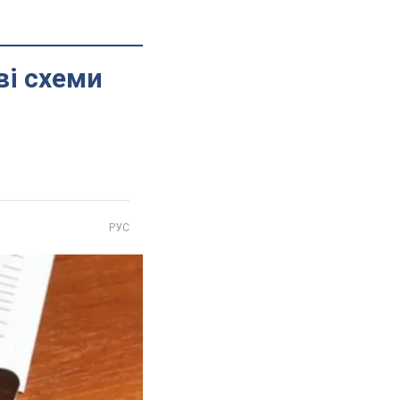
ві схеми
РУС