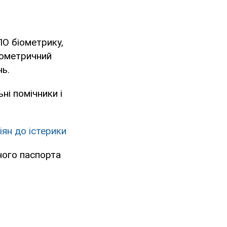
О біометрику,
іометричний
ь.
ні помічники і
іян до істерики
ного паспорта