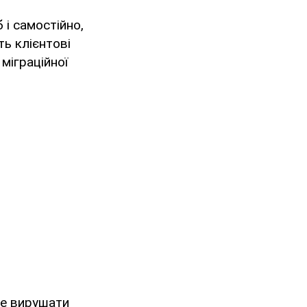
і самостійно,
ь клієнтові
 міграційної
те вирушати