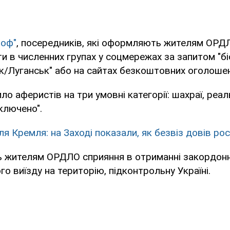
роф"
, посередників, які оформляють жителям ОРДЛ
и в численних групах у соцмережах за запитом "б
к/Луганськ" або на сайтах безкоштовних оголошен
о аферистів на три умовні категорії: шахраї, реаль
включено".
я Кремля: на Заході показали, як безвіз довів рос
ь жителям ОРДЛО сприяння в отриманні закордон
го виїзду на територію, підконтрольну Україні.