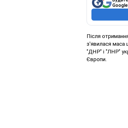
Google
Після отримання
з'явилася маса
"ДНР" і "ЛНР" у
Європи.