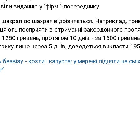
овіли виданню у "фірмі"-посереднику.
д шахрая до шахрая відрізняється. Наприклад, при
іцяють посприяти в отриманні закордонного прот
 1250 гривень, протягом 10 днів - за 1600 гривень
рику лише через 5 днів, доведеться викласти 195
 безвізу - козли і капуста: у мережі підняли на смі
Р"