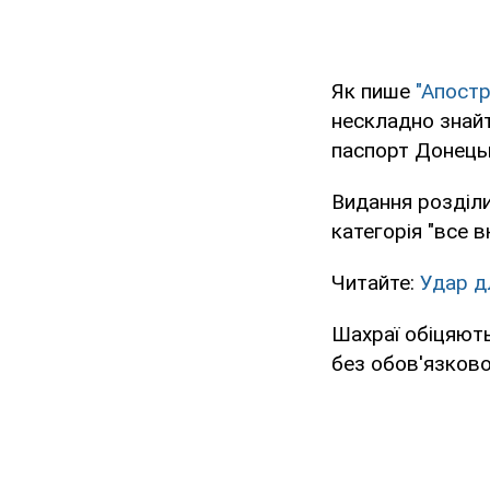
Як пише
"Апост
нескладно знайт
паспорт Донець
Видання розділил
категорія "все 
Читайте:
Удар дл
Шахраї обіцяют
без обов'язково