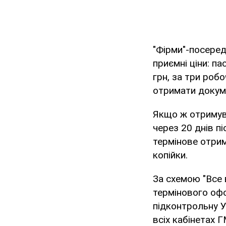
"Фірми"-посеред
приємні ціни: па
грн, за три робо
отримати докум
Якщо ж отримува
через 20 днів п
термінове отрим
копійки.
За схемою "Все 
термінового офо
підконтрольну Ук
всіх кабінетах Г