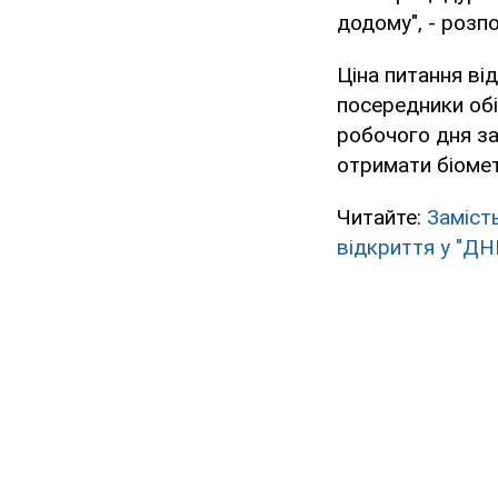
додому", - розп
Ціна питання ві
посередники об
робочого дня за
отримати біомет
Читайте:
Замість
відкриття у "ДН