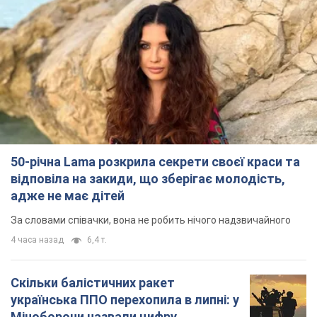
50-річна Lama розкрила секрети своєї краси та
відповіла на закиди, що зберігає молодість,
адже не має дітей
За словами співачки, вона не робить нічого надзвичайного
4 часа назад
6,4 т.
Скільки балістичних ракет
українська ППО перехопила в липні: у
Міноборони назвали цифру