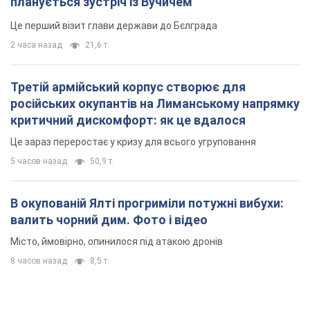
планується зустріч із Вучичем
Це перший візит глави держави до Бєлграда
2 часа назад
21,6 т.
Третій армійський корпус створює для
російських окупантів на Лиманському напрямку
критичний дискомфорт: як це вдалося
Це зараз переростає у кризу для всього угруповання
5 часов назад
50,9 т.
В окупованій Ялті прогриміли потужні вибухи:
валить чорний дим. Фото і відео
Місто, ймовірно, опинилося під атакою дронів
8 часов назад
8,5 т.