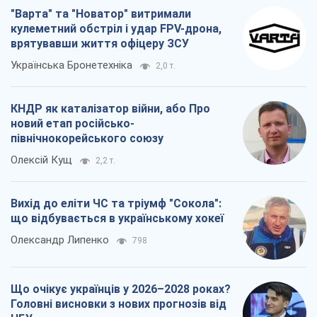
"Варта" та "Новатор" витримали
кулеметний обстріл і удар FPV-дрона,
врятувавши життя офіцеру ЗСУ
Українська Бронетехніка
2,0 т.
КНДР як каталізатор війни, або Про
новий етап російсько-
північнокорейського союзу
Олексій Кущ
2,2 т.
Вихід до еліти ЧС та тріумф "Сокола":
що відбувається в українському хокеї
Олександр Липенко
798
Що очікує українців у 2026–2028 роках?
Головні висновки з нових прогнозів від