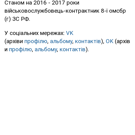
Станом на 2016 - 2017 роки
військовослужбовець-контрактник 8-ї омсбр
(г) ЗС РФ.
У соціальних мережах:
VK
(архіви
профілю
,
альбому
,
контактів
),
OK
(архів
и
профілю
,
альбому
,
контактів
).