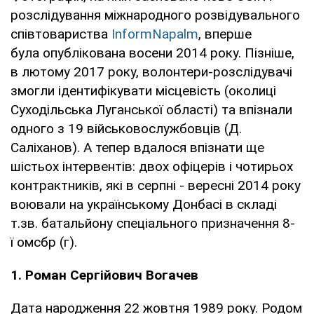
розслідування міжнародного розвідувального
співтовариства
InformNapalm
, вперше
була опублікована восени 2014 року. Пізніше,
в лютому 2017 року, волонтери-розслідувачі
змогли ідентифікувати місцевість (околиці
Суходільська Луганської області) та впізнали
одного з 19 військовослужбовців (Д.
Саліханов). А тепер вдалося впізнати ще
шістьох інтервентів: двох офіцерів і чотирьох
контрактників, які в серпні - вересні 2014 року
воювали на українському Донбасі в складі
т.зв. батальйону спеціального призначення 8-
ї омсбр (г).
1. Роман Сергійович Вогачев
Дата народження 22 жовтня 1989 року. Родом