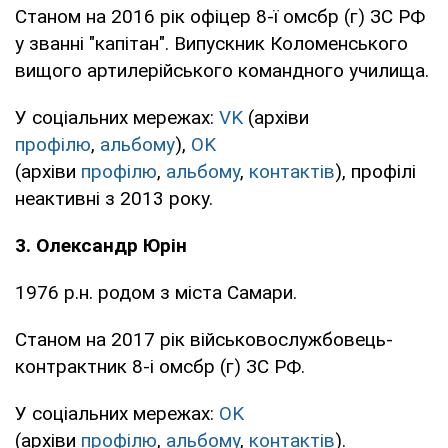
Станом на 2016 рік офіцер 8-ї омсбр (г) ЗС РФ
у званні "капітан". Випускник Коломенського
вищого артилерійського командного училища.
У соціальних мережах:
VK
(архіви
профілю
,
альбому
),
OK
(архіви
профілю
,
альбому
,
контактів
), профілі
неактивні з 2013 року.
3. Олександр Юрін
1976 р.н. родом з міста Самари.
Станом на 2017 рік військовослужбовець-
контрактник 8-і омсбр (г) ЗС РФ.
У соціальних мережах:
OK
(архіви
профілю
,
альбому
,
контактів
).