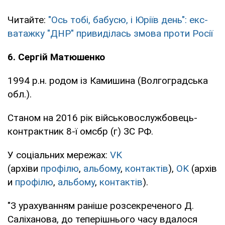
Читайте:
"Ось тобі, бабусю, і Юріїв день": екс-
ватажку "ДНР" привиділась змова проти Росії
6. Сергій Матюшенко
1994 р.н. родом із Камишина (Волгоградська
обл.).
Станом на 2016 рік військовослужбовець-
контрактник 8-ї омсбр (г) ЗС РФ.
У соціальних мережах:
VK
(архіви
профілю
,
альбому
,
контактів
),
OK
(архів
и
профілю
,
альбому
,
контактів
).
"З урахуванням раніше розсекреченого Д.
Саліханова, до теперішнього часу вдалося