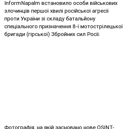
InformNapalm встановило особи військових
злочинців першої хвилі російської агресії
проти України зі складу батальйону
спеціального призначення 8-ї мотострілецької
бригади (гірської) Збройних сил Росії.
Фотографія, на якій засновано нове OSINT-