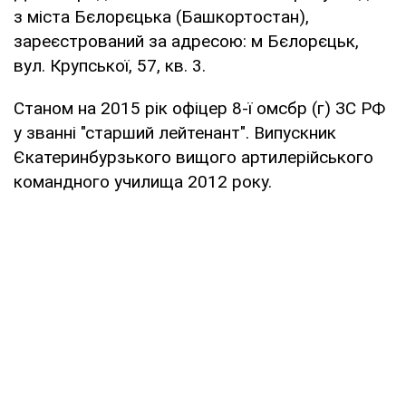
з міста Бєлорєцька (Башкортостан),
зареєстрований за адресою: м Бєлорєцьк,
вул. Крупської, 57, кв. 3.
Станом на 2015 рік офіцер 8-ї омсбр (г) ЗС РФ
у званні "старший лейтенант". Випускник
Єкатеринбурзького вищого артилерійського
командного училища 2012 року.