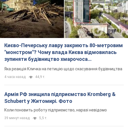
Києво-Печерську лавру закриють 80-метровим
"монстром"? Чому влада Києва відмовилась
зупиняти будівництво хмарочоса
"московського вірянина"
Яка реакція Кличка на петицію щодо скасування будівництва
4 часа назад
44,9 т.
Армія РФ знищила підприємство Kromberg &
Schubert у Житомирі. Фото
Коли поновить роботу підприємство, наразі невідомо
39 минут назад
5,5 т.