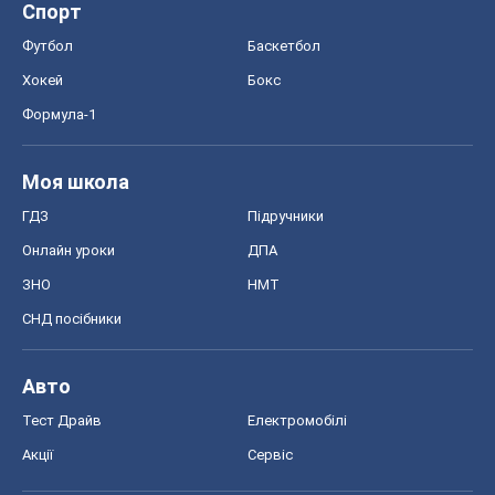
Спорт
Футбол
Баскетбол
Хокей
Бокс
Формула-1
Моя школа
ГДЗ
Підручники
Онлайн уроки
ДПА
ЗНО
НМТ
СНД посібники
Авто
Тест Драйв
Електромобілі
Акції
Сервіс