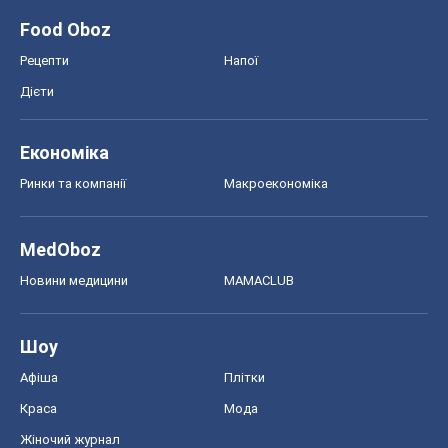
Food Oboz
Рецепти
Напої
Дієти
Економіка
Ринки та компанії
Макроекономіка
MedOboz
Новини медицини
MAMACLUB
Шоу
Афіша
Плітки
Краса
Мода
Жіночий журнал