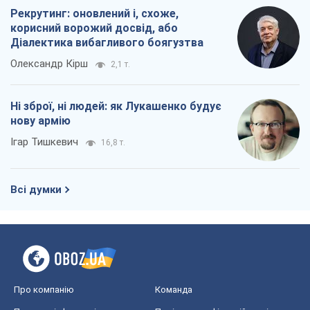
Рекрутинг: оновлений і, схоже,
корисний ворожий досвід, або
Діалектика вибагливого боягузтва
Олександр Кірш
2,1 т.
Ні зброї, ні людей: як Лукашенко будує
нову армію
Ігар Тишкевич
16,8 т.
Всі думки
Про компанію
Команда