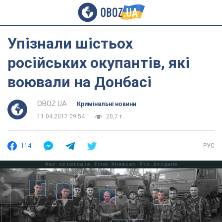
Упізнали шістьох
російських окупантів, які
воювали на Донбасі
OBOZ.UA
Кримінальні новини
11.04.2017 09:54
20,7 т.
114
РУС