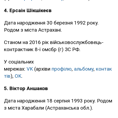
4. Ерсаін Шікшікеєв
Дата народження 30 березня 1992 року.
Родом з міста Астрахані.
Станом на 2016 рік військовослужбовець-
контрактник 8-ї омсбр (г) ЗС РФ.
У соціальних
мережах:
VK
(архіви
профілю
,
альбому
,
контак
тів
),
OK
.
5. Віктор Аншаков
Дата народження 18 серпня 1993 року. Родом
з міста Харабали (Астраханська обл.).