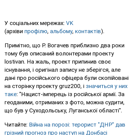
У соціальних мережах:
VK
(архіви
профілю
,
альбому
,
контактів
).
Примітно, що Р. Вогачев приблизно два роки
тому був описаний волонтерами проекту
lostivan. На жаль, проект припинив своє
існування, і оригінал запису не зберігся, але
дані про російського офіцера були скопійовані
на сторінку проекту gruz200, і
значиться у них
таке
: "Нацист-імперець із російської армії. За
геоданими, отриманих з фото, можна судити,
що був у Суходольську, Луганської області".
Читайте:
Війна на порозі: терорист "ДНР" дав
грізний прогноз про наступ на Донбасі