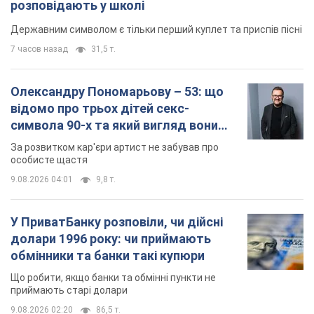
розповідають у школі
Державним символом є тільки перший куплет та приспів пісні
7 часов назад
31,5 т.
Олександру Пономарьову – 53: що
відомо про трьох дітей секс-
символа 90-х та який вигляд вони
мають
За розвитком кар'єри артист не забував про
особисте щастя
9.08.2026 04:01
9,8 т.
У ПриватБанку розповіли, чи дійсні
долари 1996 року: чи приймають
обмінники та банки такі купюри
Що робити, якщо банки та обмінні пункти не
приймають старі долари
9.08.2026 02:20
86,5 т.