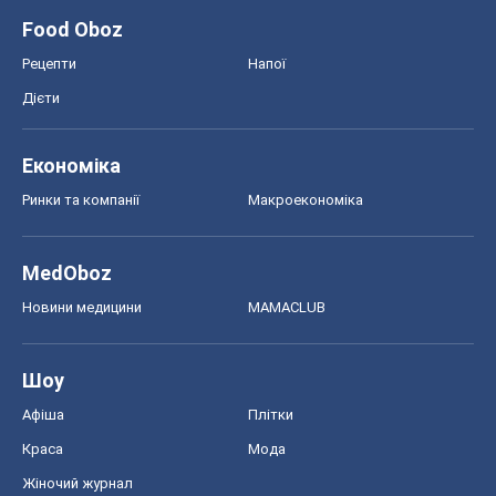
Food Oboz
Рецепти
Напої
Дієти
Економіка
Ринки та компанії
Макроекономіка
MedOboz
Новини медицини
MAMACLUB
Шоу
Афіша
Плітки
Краса
Мода
Жіночий журнал