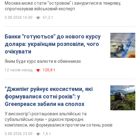
Москва може стати "островом" і зануритися в темряву,
спрогнозував військовий експерт
5.08.2026 16:00
61,2 т.
Банки "готуються" до нового курсу
долара: українцям розповіли, чого
очікувати
Яким буде курс валюти в обмінниках
12 часов назад
120,8 т.
"Джипінг руйнує екосистеми, які
формувалися сотні років": у
Greenpeace забили на сполох
У високогір'ї розташовані альпійські та
субальпійські луки – рідкісні природні
комплекси, які формувалися протягом сотень років
5.08.2026 23:00
1,6 т.