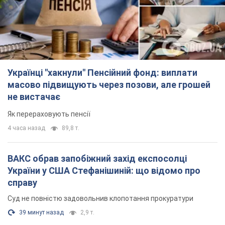
Українці "хакнули" Пенсійний фонд: виплати
масово підвищують через позови, але грошей
не вистачає
Як перераховують пенсії
4 часа назад
89,8 т.
ВАКС обрав запобіжний захід експосолці
України у США Стефанішиній: що відомо про
справу
Суд не повністю задовольнив клопотання прокуратури
39 минут назад
2,9 т.