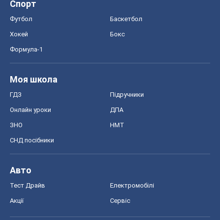
Спорт
Футбол
Баскетбол
Хокей
Бокс
Формула-1
Моя школа
ГДЗ
Підручники
Онлайн уроки
ДПА
ЗНО
НМТ
СНД посібники
Авто
Тест Драйв
Електромобілі
Акції
Сервіс