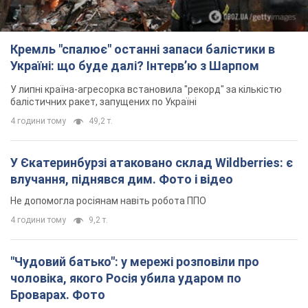
Кремль "спалює" останні запаси балістики в
Україні: що буде далі? Інтерв’ю з Шарпом
У липні країна-агресорка встановила "рекорд" за кількістю
балістичних ракет, запущених по Україні
4 години тому
49,2 т.
У Єкатеринбурзі атаковано склад Wildberries: є
влучання, піднявся дим. Фото і відео
Не допомогла росіянам навіть робота ППО
4 години тому
9,2 т.
"Чудовий батько": у мережі розповіли про
чоловіка, якого Росія убила ударом по
Броварах. Фото