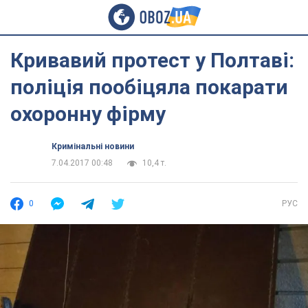
Кривавий протест у Полтаві:
поліція пообіцяла покарати
охоронну фірму
Кримінальні новини
7.04.2017 00:48
10,4 т.
0
РУС