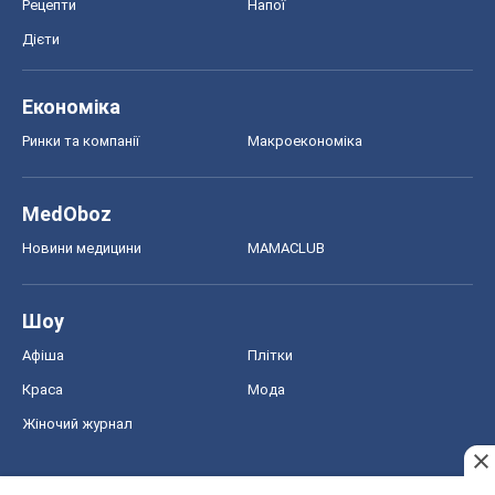
Рецепти
Напої
Дієти
Економіка
Ринки та компанії
Макроекономіка
MedOboz
Новини медицини
MAMACLUB
Шоу
Афіша
Плітки
Краса
Мода
Жіночий журнал