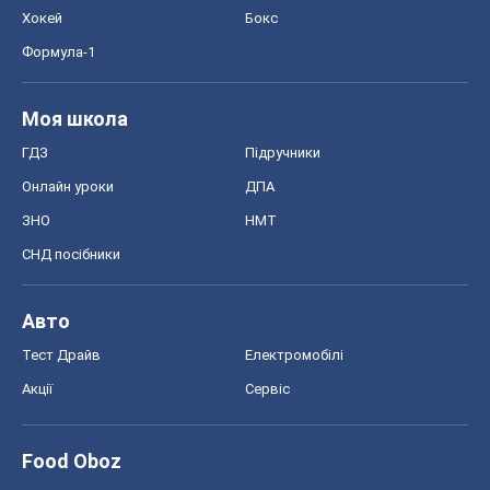
Хокей
Бокс
Формула-1
Моя школа
ГДЗ
Підручники
Онлайн уроки
ДПА
ЗНО
НМТ
СНД посібники
Авто
Тест Драйв
Електромобілі
Акції
Сервіс
Food Oboz