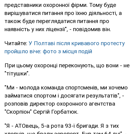
представники охоронної фірми. Тому буде
вирішуватися питання про їхню діяльності, а
також буде переглядатися питання про
наявність у них ліцензії", - повідомив він.
Читайте:
У Полтаві після кривавого протесту
пройшло віче: фото з місця подій
При цьому охоронці переконують, що вони - не
"тітушки".
"Ми - молода команда спортсменів, ми хочемо
займатися спортом і досягати результатів", -
розповів директор охоронного агентства
"Скорпіон" Сергій Горбатюк.
"Я - АТОвець, 5-а рота 93-ї бригади. Я з тих
хлопців, що брали аеропорт. Був там 64 дні", -