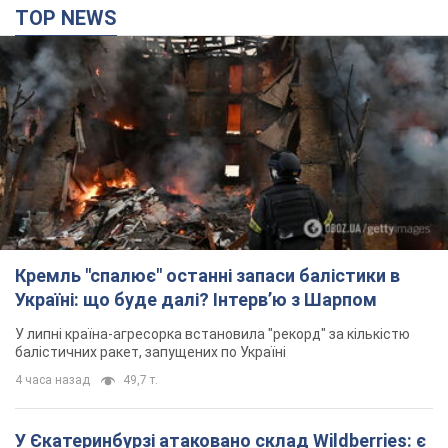
TOP NEWS
Кремль "спалює" останні запаси балістики в
Україні: що буде далі? Інтерв’ю з Шарпом
У липні країна-агресорка встановила "рекорд" за кількістю
балістичних ракет, запущених по Україні
4 часа назад
49,7 т.
У Єкатеринбурзі атаковано склад Wildberries: є