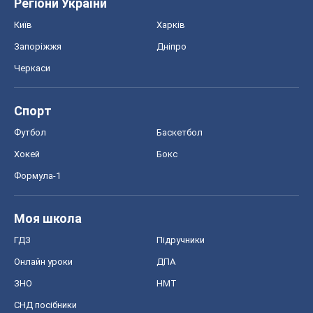
Регіони України
Київ
Харків
Запоріжжя
Дніпро
Черкаси
Спорт
Футбол
Баскетбол
Хокей
Бокс
Формула-1
Моя школа
ГДЗ
Підручники
Онлайн уроки
ДПА
ЗНО
НМТ
СНД посібники