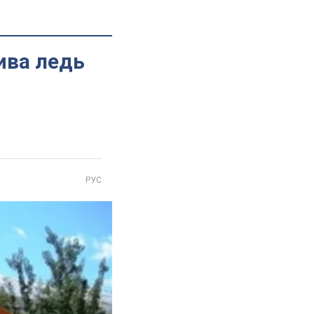
ива ледь
РУС