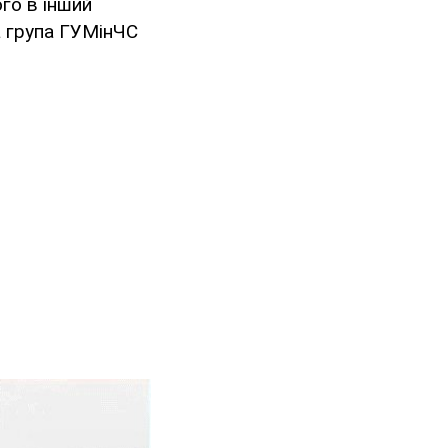
го в інший
а група ГУМінЧС