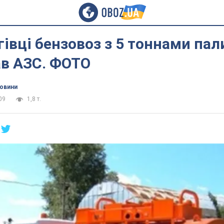
івці бензовоз з 5 тоннами пал
ав АЗС. ФОТО
новини
09
1,8 т.