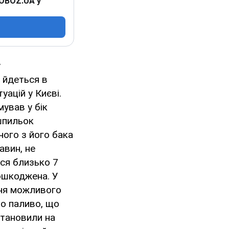
 OBOZ.UA у
у
 йдеться в
ацій у Києві.
ував у бік
шпильок
чого з його бака
авин, не
ося близько 7
ошкоджена. У
ння можливого
то паливо, що
становили на