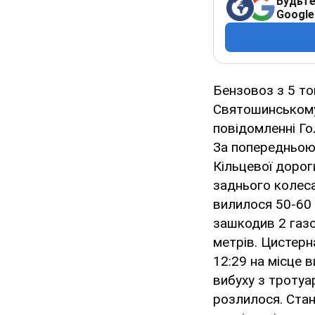
Будьте
Google
Бензовоз з 5 то
Святошинському 
повідомленні Го
За попередньою 
Кільцевої дорог
заднього колеса
вилилося 50-60 
зашкодив 2 газо
метрів. Цистер
12:29 на місце 
вибуху з тротуа
розлилося. Ста