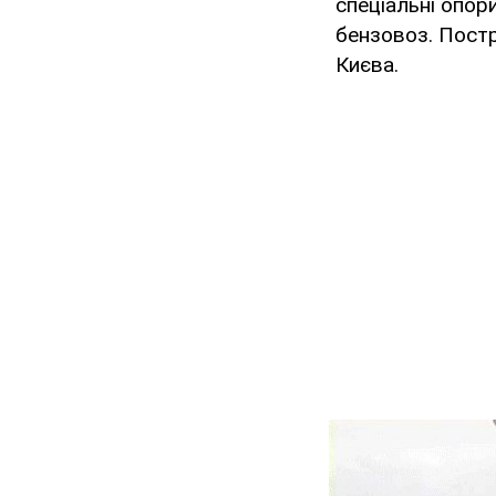
спеціальні опор
бензовоз. Постр
Києва.