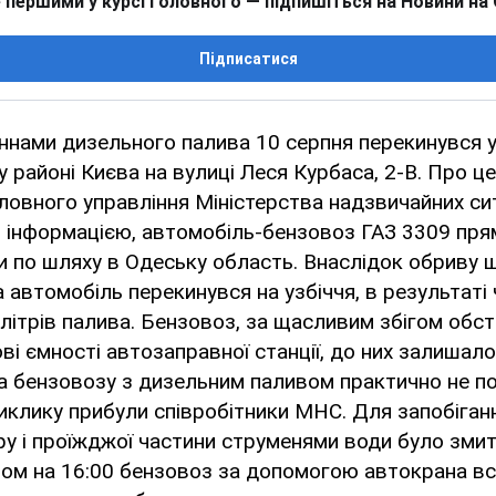
 першими у курсі головного — підпишіться на Новини на
Підписатися
ннами дизельного палива 10 серпня перекинувся 
районі Києва на вулиці Леся Курбаса, 2-В. Про це
ловного управління Міністерства надзвичайних ситу
інформацією, автомобіль-бензовоз ГАЗ 3309 прям
и по шляху в Одеську область. Внаслідок обриву 
 автомобіль перекинувся на узбіччя, в результаті 
літрів палива. Бензовоз, за щасливим збігом обст
ві ємності автозаправної станції, до них залишал
на бензовозу з дизельним паливом практично не п
виклику прибули співробітники МНС. Для запобіга
ру і проїжджої частини струменями води було зми
ном на 16:00 бензовоз за допомогою автокрана в