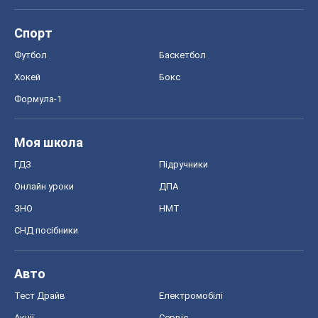
Моя школа
ГДЗ
Підручники
Онлайн уроки
ДПА
ЗНО
НМТ
СНД посібники
Авто
Тест Драйв
Електромобілі
Акції
Сервіс
Food Oboz
Рецепти
Напої
Дієти
Економіка