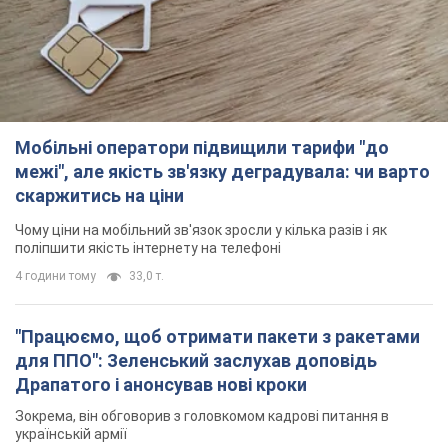
Чому ціни на мобільний зв'язок зросли у кілька разів і як
поліпшити якість інтернету на телефоні
4 години тому
33,0 т.
"Працюємо, щоб отримати пакети з ракетами
для ППО": Зеленський заслухав доповідь
Драпатого і анонсував нові кроки
Зокрема, він обговорив з головкомом кадрові питання в
українській армії
годину тому
912
В окупованій Ялті прогриміли потужні вибухи:
валить чорний дим. Фото і відео
Місто, ймовірно, опинилося під атакою дронів
3 години тому
4,4 т.