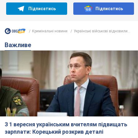
З 1 вересня українським вчителям підвищать
зарплати: Корецький розкрив деталі
Одночасно з підвищенням зарплат педагогам уряд
анонсував збільшення студентських стипендій
7.08.2026 00:29
11,3 т.
Скільки балістичних ракет
українська ППО перехопила в липні: у
Міноборони назвали цифру