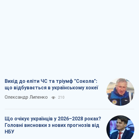
Вихід до еліти ЧС та тріумф "Сокола":
що відбувається в українському хокеї
Олександр Липенко
210
Що очікує українців у 2026–2028 роках?
Головні висновки з нових прогнозів від
НБУ
Василь Фурман
3,8 т.
Результат ударів по НПЗ Росії значно
більший, ніж здається
Дмитро Томчук
2,7 т.
Не помста, а стратегія: Україна змушує