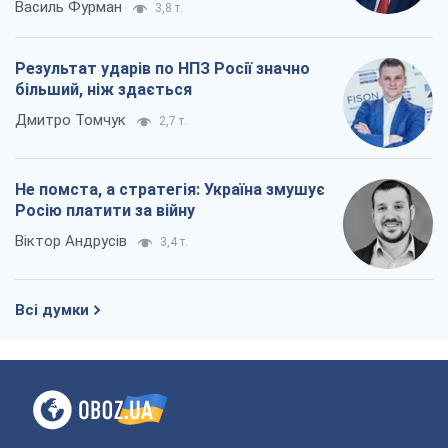
Росію платити за війну
Віктор Андрусів
3,4 т.
Всі думки
Про компанію
Команда
Правова інформація
Політика конфіденційності
Реклама на сайті
Документи
Редакційна політика
Журналісти OBOZ.UA на місці
подій
OBOZ.UA
Політика