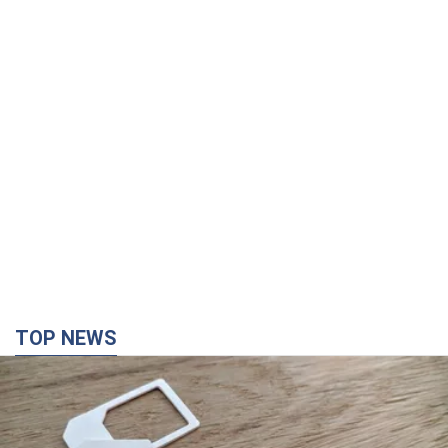
TOP NEWS
Мобільні оператори підвищили тарифи "до
межі", але якість зв'язку деградувала: чи варто
скаржитись на ціни