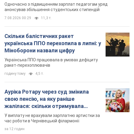
Українська ППО працювала в умовах дефіциту
ракет-перехоплювачів
годину тому
4,5 т.
Ауріка Ротару через суд змінила
свою пенсію, на яку раніше
жалілася: скільки отримувала
співачка
У виплату не врахували зарплатню артистки за
час роботи в Чернівецькій філармонії
за 12 годин