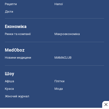
Рецепти
Напої
Дієти
Економіка
Ринки та компанії
Макроекономіка
MedOboz
Новини медицини
MAMACLUB
Шоу
Афіша
Плітки
Краса
Мода
Жіночий журнал