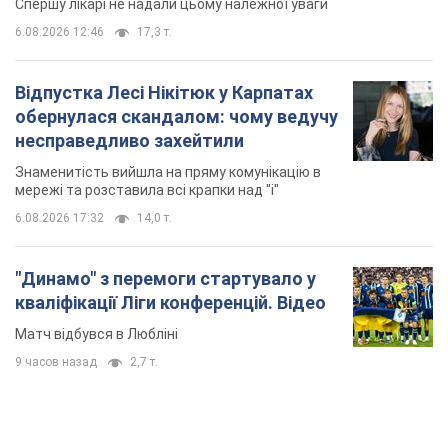
Спершу лікарі не надали цьому належної уваги
6.08.2026 12:46
17,3 т.
Відпустка Лесі Нікітюк у Карпатах
обернулася скандалом: чому ведучу
несправедливо захейтили
Знаменитість вийшла на пряму комунікацію в
мережі та розставила всі крапки над "і"
6.08.2026 17:32
14,0 т.
"Динамо" з перемоги стартувало у
кваліфікації Ліги конференцій. Відео
Матч відбувся в Любліні
9 часов назад
2,7 т.