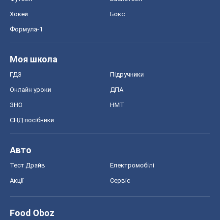
Хокей
Бокс
Формула-1
Моя школа
ГДЗ
Підручники
Онлайн уроки
ДПА
ЗНО
НМТ
СНД посібники
Авто
Тест Драйв
Електромобілі
Акції
Сервіс
Food Oboz