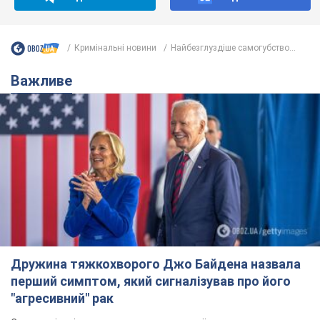
Кримінальні новини
Найбезглуздіше самогубство...
Важливе
Дружина тяжкохворого Джо Байдена назвала
перший симптом, який сигналізував про його
"агресивний" рак