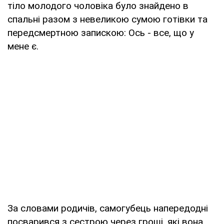
тіло молодого чоловіка було знайдено в
спальні разом з невеликою сумою готівки та
передсмертною запискою: Ось - все, що у
мене є.
За словами родичів, самогубець напередодні
посварився з сестрою через гроші, які вона