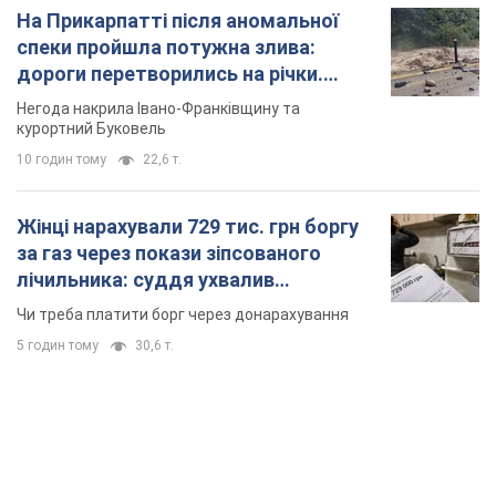
На Прикарпатті після аномальної
спеки пройшла потужна злива:
дороги перетворились на річки.
Відео
Негода накрила Івано-Франківщину та
курортний Буковель
10 годин тому
22,6 т.
Жінці нарахували 729 тис. грн боргу
за газ через покази зіпсованого
лічильника: суддя ухвалив
неочікуване рішення
Чи треба платити борг через донарахування
5 годин тому
30,6 т.