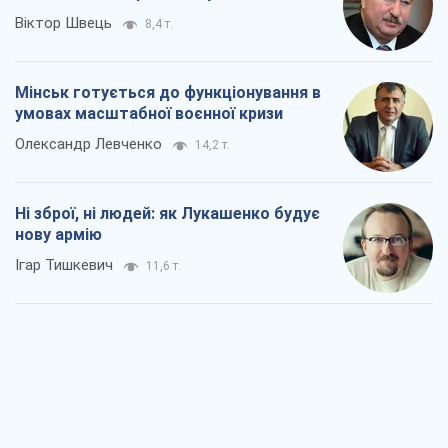
Віктор Швець
8,4 т.
Мінськ готується до функціонування в
умовах масштабної воєнної кризи
Олександр Левченко
14,2 т.
Ні зброї, ні людей: як Лукашенко будує
нову армію
Ігар Тишкевич
11,6 т.