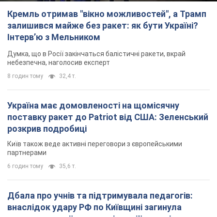
Кремль отримав "вікно можливостей", а Трамп
залишився майже без ракет: як бути Україні?
Інтерв’ю з Мельником
Думка, що в Росії закінчаться балістичні ракети, вкрай
небезпечна, наголосив експерт
8 годин тому
32,4 т.
Україна має домовленості на щомісячну
поставку ракет до Patriot від США: Зеленський
розкрив подробиці
Київ також веде активні переговори з європейськими
партнерами
6 годин тому
35,6 т.
Дбала про учнів та підтримувала педагогів:
внаслідок удару РФ по Київщині загинула