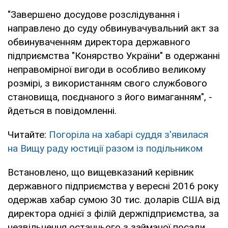
"Завершено досудове розслідування і
направлено до суду обвинувачувальний акт за
обвинуваченням директора державного
підприємства "Конярство України" в одержанні
неправомірної вигоди в особливо великому
розмірі, з використанням свого службового
становища, поєднаного з його вимаганням", -
йдеться в повідомленні.
Читайте:
Погоріла на хабарі суддя з'явилася
на Вищу раду юстиції разом із подільником
Встановлено, що вищевказаний керівник
державного підприємства у вересні 2016 року
одержав хабар сумою 30 тис. доларів США від
директора однієї з філій держпідприємства, за
незвільнення останнього з займаної посади.