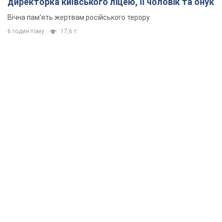
директорка київського ліцею, її чоловік та онук
Вічна пам'ять жертвам російського терору
6 годин тому
17,6 т.