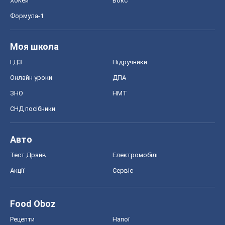
Хокей
Бокс
Формула-1
Моя школа
ГДЗ
Підручники
Онлайн уроки
ДПА
ЗНО
НМТ
СНД посібники
Авто
Тест Драйв
Електромобілі
Акції
Сервіс
Food Oboz
Рецепти
Напої