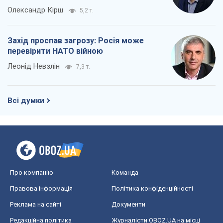
Олександр Кірш
5,2 т.
Захід проспав загрозу: Росія може
перевірити НАТО війною
Леонід Невзлін
7,3 т.
Всі думки
Про компанію
Команда
Правова інформація
Політика конфіденційності
Реклама на сайті
Документи
Редакційна політика
Журналісти OBOZ.UA на місці