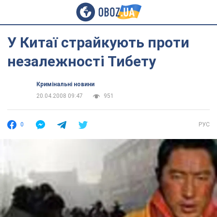
У Китаї страйкують проти
незалежності Тибету
Кримінальні новини
20.04.2008 09:47
951
0
РУС