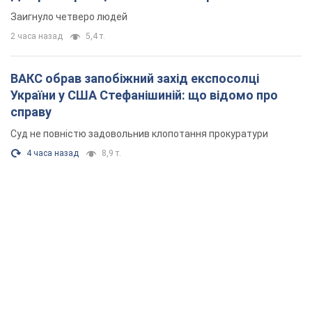
Заигнуло четверо людей
2 часа назад
5,4 т.
ВАКС обрав запобіжний захід експосолці
України у США Стефанішиній: що відомо про
справу
Суд не повністю задовольнив клопотання прокуратури
4 часа назад
8,9 т.