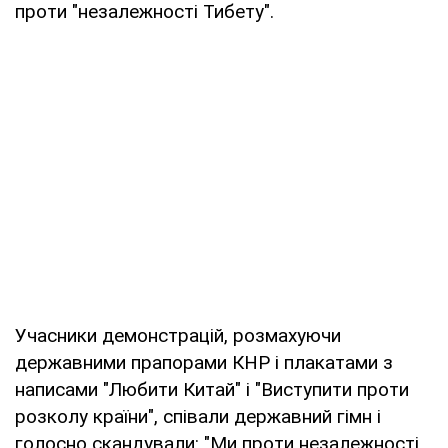
проти "незалежності Тибету".
Учасники демонстрацій, розмахуючи
державними прапорами КНР і плакатами з
написами "Любити Китай" і "Виступити проти
розколу країни", співали державний гімн і
голосно скандували: "Ми проти незалежності