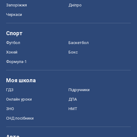
Запоріжжя
Дніпро
Черкаси
Спорт
Футбол
Баскетбол
Хокей
Бокс
Формула-1
Моя школа
ГДЗ
Підручники
Онлайн уроки
ДПА
ЗНО
НМТ
СНД посібники
Авто