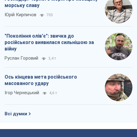
морську славу
Юрій Кирпичов
705
"Покоління олів'є": звичка до
російського виявилася сильнішою за
війну
Руслан Горовий
3,4 т.
Ось кінцева мета російського
масованого удару
Ігор Чернецький
4,6 т.
Всі думки