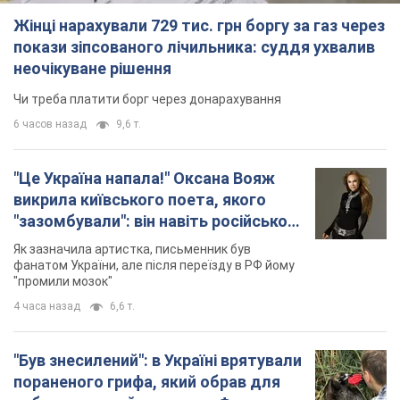
Жінці нарахували 729 тис. грн боргу за газ через
покази зіпсованого лічильника: суддя ухвалив
неочікуване рішення
Чи треба платити борг через донарахування
6 часов назад
9,6 т.
"Це Україна напала!" Оксана Вояж
викрила київського поета, якого
"зазомбували": він навіть російської
не знав, а тепер хоче геноциду
Як зазначила артистка, письменник був
українців
фанатом України, але після переїзду в РФ йому
"промили мозок"
4 часа назад
6,6 т.
"Був знесилений": в Україні врятували
пораненого грифа, який обрав для