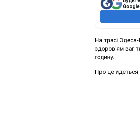
Будьте
Google
На трасі Одеса-
здоров'ям вагіт
годину.
Про це йдеться