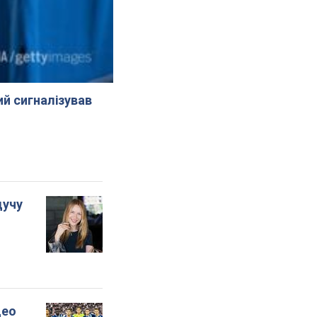
й сигналізував
дучу
део