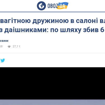
 вагітною дружиною в салоні 
з даішниками: по шляху збив 6
новини
58
27,1 т.