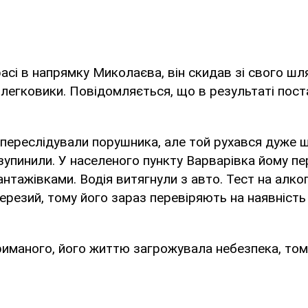
асі в напрямку Миколаєва, він скидав зі свого шл
 легковики. Повідомляється, що в результаті пост
переслідували порушника, але той рухався дуже 
зупинили. У населеного пункту Варварівка йому п
нтажівками. Водія витягнули з авто. Тест на алко
резий, тому його зараз перевіряють на наявність
иманого, його життю загрожувала небезпека, тому