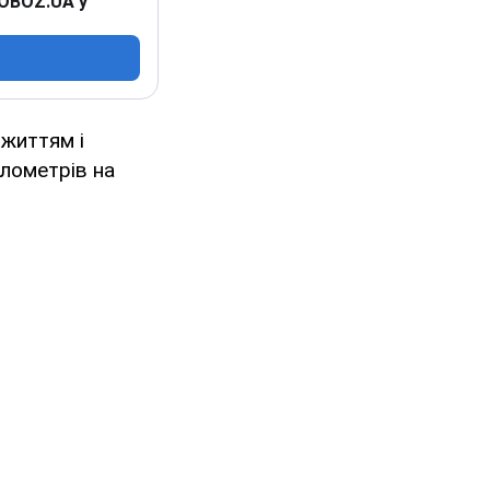
 OBOZ.UA у
 життям і
ілометрів на