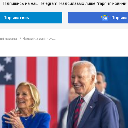
Підпишись на наш Telegram. Надсилаємо лише "гарячі" новини!
Підписатись
Підписа
ьні новини
Чоловік з вагітною...