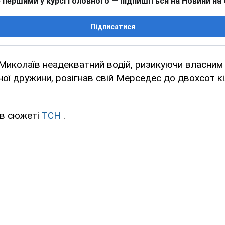
 першими у курсі головного — підпишіться на Новини на
Підписатися
Миколаїв неадекватний водій, ризикуючи власним
ної дружини, розігнав свій Мерседес до двохсот к
 в сюжеті
ТСН
.