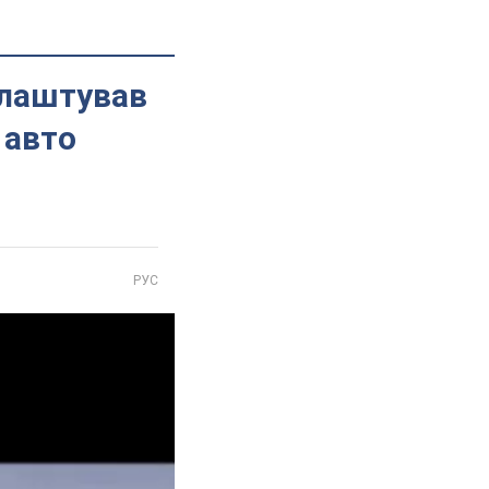
влаштував
 авто
РУС