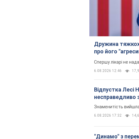
Дружина тяжкох
про його "агреси
Спершу лікарі не над
6.08.2026 12:46
17,9
Відпустка Лесі 
несправедливо 
Знаменитість вийшла 
6.08.2026 17:32
14,6
"Динамо" з перем