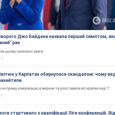
ворого Джо Байдена назвала перший симптом, яки
вний" рак
али цьому належної уваги
 т.
Нікітюк у Карпатах обернулася скандалом: чому ве
захейтили
на пряму комунікацію в мережі та розставила всі крапки над "і"
 т.
оги стартувало у кваліфікації Ліги конференцій. Ві