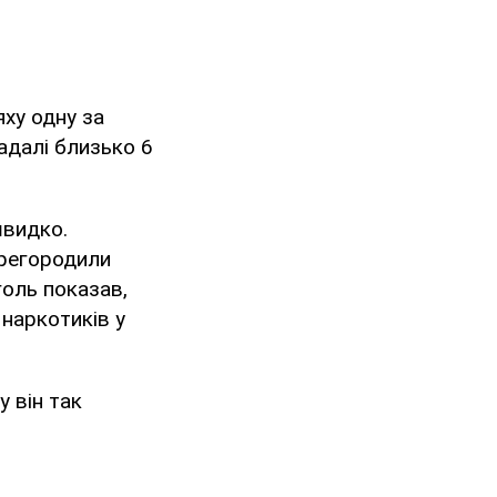
яху одну за
адалі близько 6
швидко.
ерегородили
голь показав,
 наркотиків у
 він так