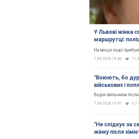
Кримінал
Важливе