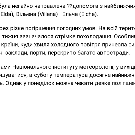
 була негайно направлена ??допомога з найближчи
Elda), Вільена (Villena) і Ельче (Elche).
з різке погіршення погодних умов. На всій територ
го тижня зазначалося стрімке похолодання. Особл
 країни, куди хвиля холодного повітря принесла си
ні заклади, порти, перекрито багато автостради.
ами Національного інституту метеорології, у вихідн
гіршуватися, в суботу температура досягне найнижч
. Однак у понеділок можна чекати деяке поліпше