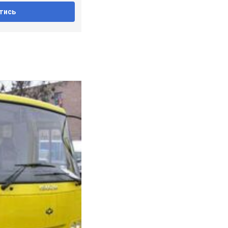
канал
тись