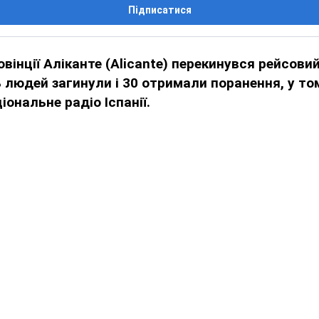
Підписатися
овінції Аліканте (Alicante) перекинувся рейсови
ь людей загинули і 30 отримали поранення, у том
ональне радіо Іспанії.