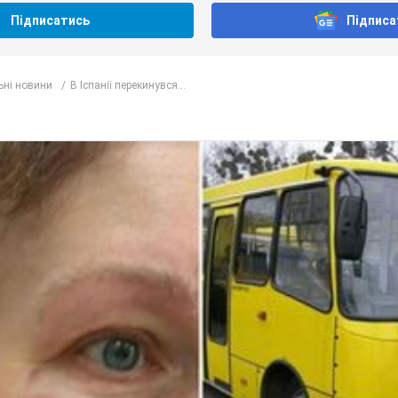
абридаємо! Тільки найважливіше - підписуйся на наш Telegram-
Підписатись
Підписа