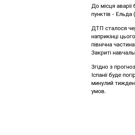
До місця аварії
пунктів - Ельда (
ДТП сталося чере
наприкінці цьо
північна частина
Закриті навчаль
Згідно з прогноз
Іспанії буде по
минулий тиждень
умов.