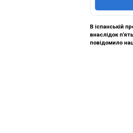
В іспанській пр
внаслідок п'ят
повідомило наці