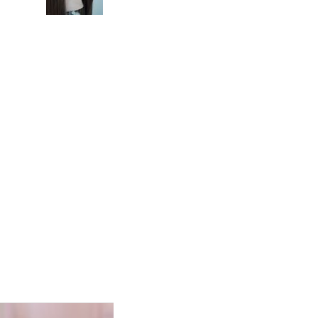
овою у
их
бразив