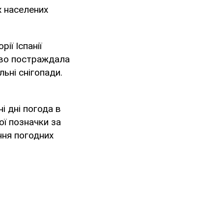
х населених
ії Іспанії
иво постраждала
льні снігопади.
і дні погода в
ої позначки за
ння погодних