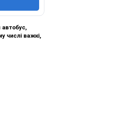
й автобус,
у числі важкі,