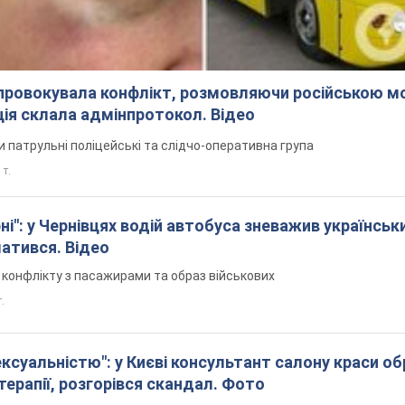
ьні новини
В Іспанії перекинувся...