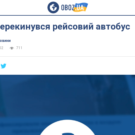
 перекинувся рейсовий автобус
новини
02
711