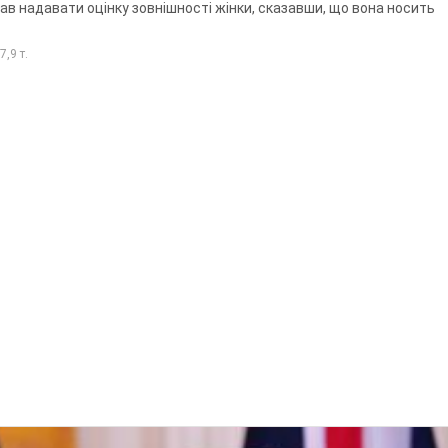
спровокувала конфлікт, розмовляючи російською м
ція склала адмінпротокол. Відео
ли патрульні поліцейські та слідчо-оперативна група
 т.
і": у Чернівцях водій автобуса зневажив українськ
латився. Відео
я конфлікту з пасажирами та образ військових
т.
ексуальністю": у Києві консультант салону краси о
єтерапії, розгорівся скандал. Фото
ав надавати оцінку зовнішності жінки, сказавши, що вона носить