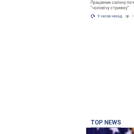
У Львові жінка 
маршрутці: полі
На місце події прибу
7.08.2026 18:40
11,5
"Воюють, бо дурн
військових і поп
Водія звільнили післ
7.08.2026 15:47
9,7 
"Не слідкує за с
жінку після хімі
Працівник салону поч
"чоловічу стрижку"