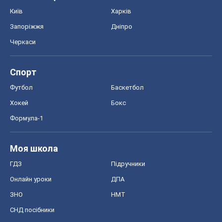
Київ
Харків
Запоріжжя
Дніпро
Черкаси
Спорт
Футбол
Баскетбол
Хокей
Бокс
Формула-1
Моя школа
ГДЗ
Підручники
Онлайн уроки
ДПА
ЗНО
НМТ
СНД посібники