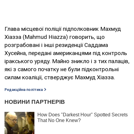
Глава місцевої поліції підполковник Махмуд
Хіазза (Mahmud Hiazza) говорить, що
розграбовані і інші резиденції Саддама
Хусейна, передані американцями під контроль
іракського уряду. Майно зникло і з тих палаців,
які з самого початку не були підконтрольні
силам коаліції, стверджує Махмуд Хіазза.
Редакційна політика