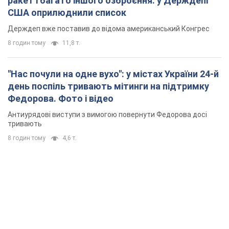
ракет і багато іншого озброєння: у Держдепі
США оприлюднили список
Держдеп вже поставив до відома американський Конгрес
8 годин тому
11,8 т.
"Нас почули на одне вухо": у містах України 24-й
день поспіль тривають мітинги на підтримку
Федорова. Фото і відео
Антиурядові виступи з вимогою повернути Федорова досі
тривають
8 годин тому
4,6 т.