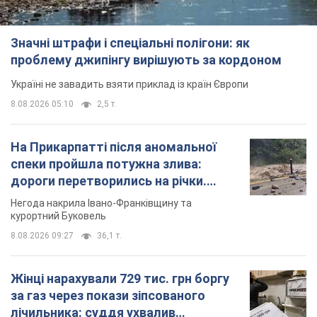
Значні штрафи і спеціальні полігони: як
проблему джипінгу вирішують за кордоном
Україні не завадить взяти приклад із країн Європи
8.08.2026 05:10
2,5 т.
На Прикарпатті після аномальної
спеки пройшла потужна злива:
дороги перетворились на річки.
Відео
Негода накрила Івано-Франківщину та
курортний Буковель
8.08.2026 09:27
36,1 т.
Жінці нарахували 729 тис. грн боргу
за газ через покази зіпсованого
лічильника: суддя ухвалив