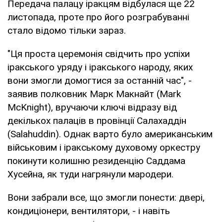
Передача палацу іракцям відбулася ще 22
листопада, проте про його розграбуванні
стало відомо тільки зараз.
"Ця проста церемонія свідчить про успіхи
іракського уряду і іракського народу, яких
вони змогли домогтися за останній час", -
заявив полковник Марк Макнайт (Mark
McKnight), вручаючи ключі відразу від
декількох палаців в провінції Салахаддін
(Salahuddin). Однак варто було американським
військовим і іракському духовому оркестру
покинути колишню резиденцію Саддама
Хусейна, як туди нагрянули мародери.
Вони забрали все, що змогли понести: двері,
кондиціонери, вентилятори, - і навіть