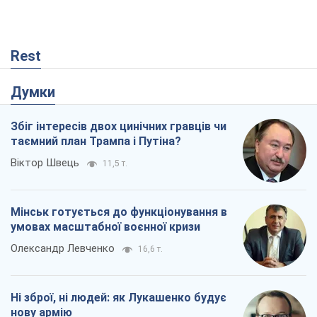
Rest
Думки
Збіг інтересів двох цинічних гравців чи
таємний план Трампа і Путіна?
Віктор Швець
11,5 т.
Мінськ готується до функціонування в
умовах масштабної воєнної кризи
Олександр Левченко
16,6 т.
Ні зброї, ні людей: як Лукашенко будує
нову армію