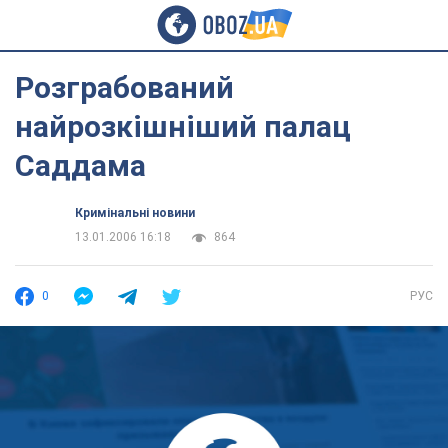
Розграбований
найрозкішніший палац
Саддама
Кримінальні новини
13.01.2006 16:18
864
0
РУС