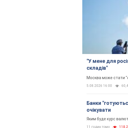
"У мене для росі
складів"
Москва може стати "о
5.08.2026 16:00
60,4
Банки "готуютьс
очікувати
Яким буде курс валют
11 годин тому
118,2