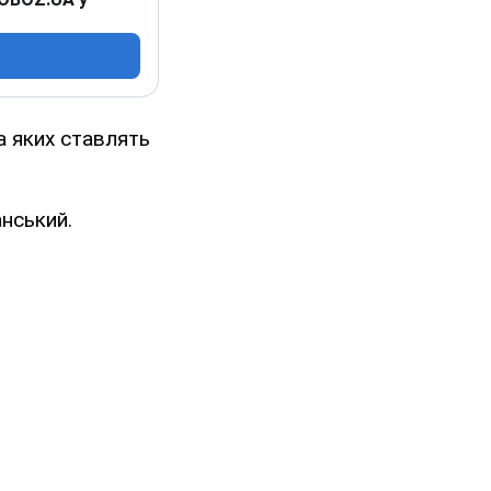
а яких ставлять
анський.