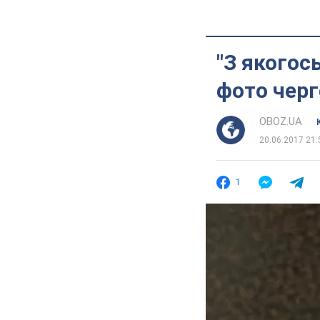
"З якогос
фото черг
OBOZ.UA
20.06.2017 21:
1