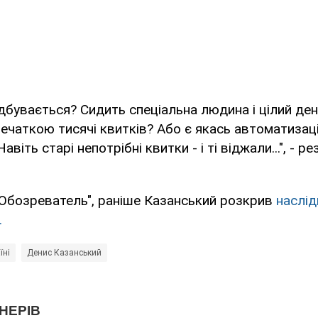
відбувається? Сидить спеціальна людина і цілий де
чаткою тисячі квитків? Або є якась автоматизац
авіть старі непотрібні квитки - і ті віджали...", - 
"Обозреватель", раніше Казанський розкрив
наслід
.
їні
Денис Казанський