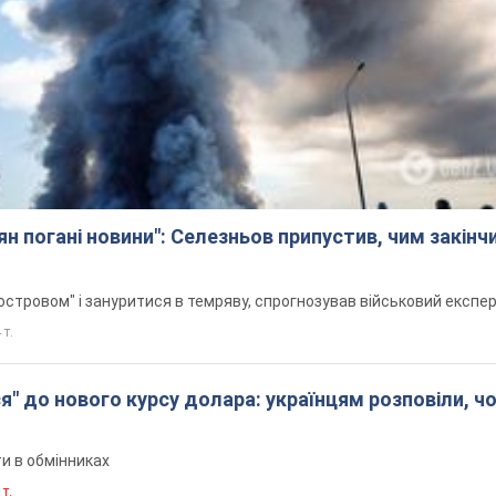
ян погані новини": Селезньов припустив, чим закінч
стровом" і зануритися в темряву, спрогнозував військовий експе
 т.
я" до нового курсу долара: українцям розповіли, ч
и в обмінниках
 т.