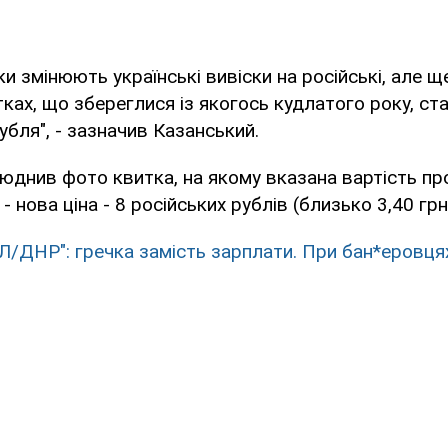
ки змінюють українські вивіски на російські, але ще
тках, що збереглися із якогось кудлатого року, с
убля", - зазначив Казанський.
юднив фото квитка, на якому вказана вартість про
 - нова ціна - 8 російських рублів (близько 3,40 грн
 "Л/ДНР": гречка замість зарплати. При бан*еровця