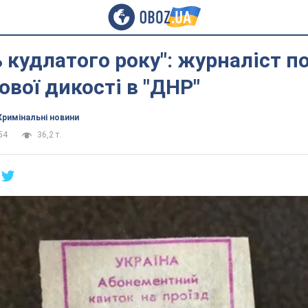
ь кудлатого року": журналіст п
ової дикості в "ДНР"
Кримінальні новини
54
36,2 т.