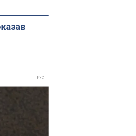
оказав
РУС