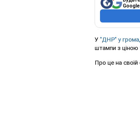
Google
У
"ДНР" у грома
штампи з ціною 
Про це на своїй