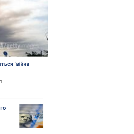
иться "війна
рт
ого