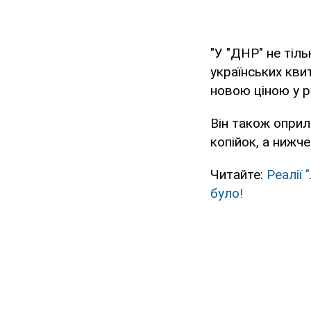
"У "ДНР" не тіль
українських кви
новою ціною у р
Він також оприл
копійок, а нижче
Читайте:
Реалії
було!