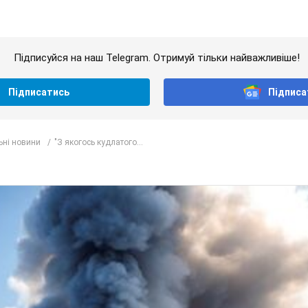
Підписуйся на наш Telegram. Отримуй тільки найважливіше!
Підписатись
Підписа
ьні новини
"З якогось кудлатого...