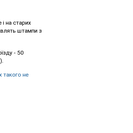
 і на старих
тавлять штампи з
їзду - 50
).
х такого не