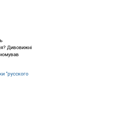
нь
ія? Дивовижні
резюмував
ки "русского