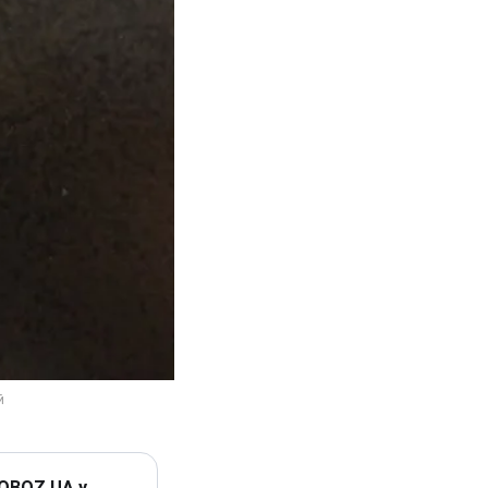
 OBOZ.UA у