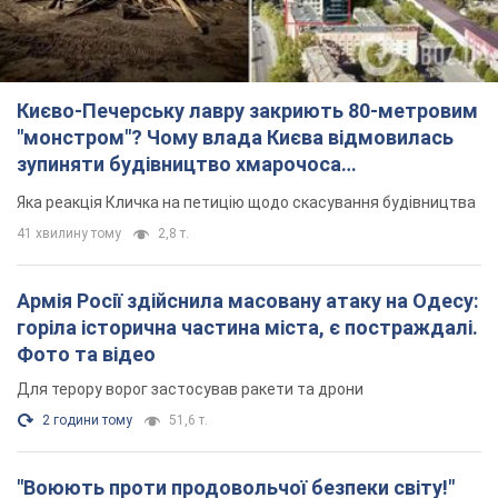
Києво-Печерську лавру закриють 80-метровим
"монстром"? Чому влада Києва відмовилась
зупиняти будівництво хмарочоса
"московського вірянина"
Яка реакція Кличка на петицію щодо скасування будівництва
41 хвилину тому
2,8 т.
Армія Росії здійснила масовану атаку на Одесу:
горіла історична частина міста, є постраждалі.
Фото та відео
Для терору ворог застосував ракети та дрони
2 години тому
51,6 т.
"Воюють проти продовольчої безпеки світу!"