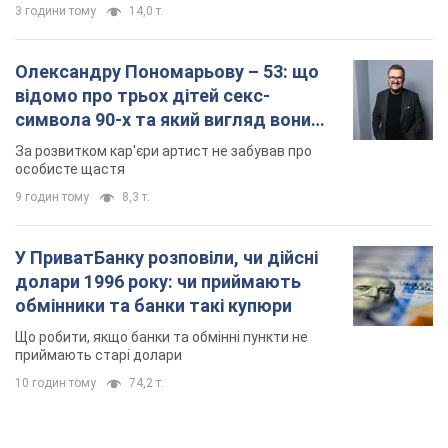
3 години тому
14,0 т.
Олександру Пономарьову – 53: що
відомо про трьох дітей секс-
символа 90-х та який вигляд вони
мають
За розвитком кар'єри артист не забував про
особисте щастя
9 годин тому
8,3 т.
У ПриватБанку розповіли, чи дійсні
долари 1996 року: чи приймають
обмінники та банки такі купюри
Що робити, якщо банки та обмінні пункти не
приймають старі долари
10 годин тому
74,2 т.