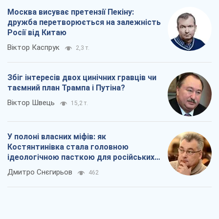
Москва висуває претензії Пекіну:
дружба перетворюється на залежність
Росії від Китаю
Віктор Каспрук
2,3 т.
Збіг інтересів двох цинічних гравців чи
таємний план Трампа і Путіна?
Віктор Швець
15,2 т.
У полоні власних міфів: як
Костянтинівка стала головною
ідеологічною пасткою для російських
окупантів
Дмитро Снєгирьов
462