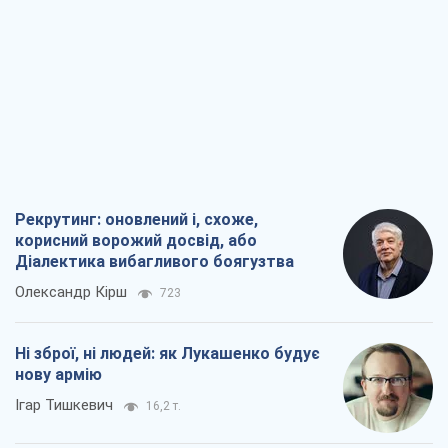
Рекрутинг: оновлений і, схоже,
корисний ворожий досвід, або
Діалектика вибагливого боягузтва
Олександр Кірш
723
Ні зброї, ні людей: як Лукашенко будує
нову армію
Ігар Тишкевич
16,2 т.