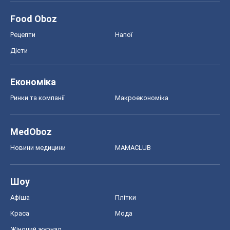
Food Oboz
Рецепти
Напої
Дієти
Економіка
Ринки та компанії
Макроекономіка
MedOboz
Новини медицини
MAMACLUB
Шоу
Афіша
Плітки
Краса
Мода
Жіночий журнал