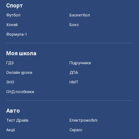
Спорт
Футбол
Баскетбол
Хокей
Бокс
Формула-1
Моя школа
ГДЗ
Підручники
Онлайн уроки
ДПА
ЗНО
НМТ
СНД посібники
Авто
Тест Драйв
Електромобілі
Акції
Сервіс