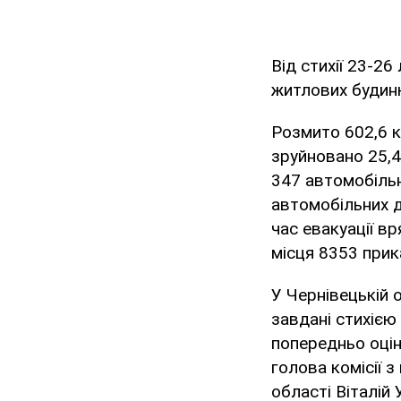
Від стихії 23-2
житлових будинк
Розмито 602,6 к
зруйновано 25,4
347 автомобільн
автомобільних д
час евакуації в
місця 8353 прик
У Чернівецькій 
завдані стихіє
попередньо оцін
голова комісії 
області Віталій 