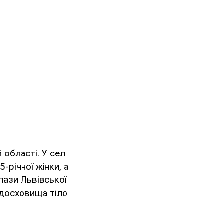
 області. У селі
-річної жінки, а
лази Львівської
одосховища тіло