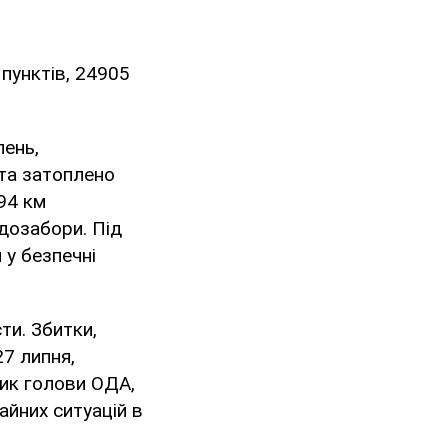
 пунктів, 24905
лень,
 та затоплено
94 км
дозабори. Під
 у безпечні
ти. Збитки,
7 липня,
ник голови ОДА,
айних ситуацій в