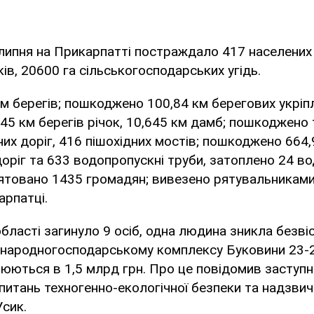
6 липня на Прикарпатті постраждало 417 населених
ів, 20600 га сільськогосподарських угідь.
м берегів; пошкоджено 100,84 км берегових укріп
45 км берегів річок, 10,645 км дамб; пошкоджено
их доріг, 416 пішохідних мостів; пошкоджено 664,
оріг та 633 водопропускні труби, затоплено 24 во
рятовано 1435 громадян; вивезено рятувальниками
арпатці.
області загинуло 9 осіб, одна людина зникла безвіс
ю народногосподарському комплексу Буковини 23-2
юються в 1,5 млрд грн. Про це повідомив заступ
з питань техногенно-екологічної безпеки та надзвич
Усик.