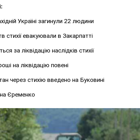
:
ахідній Україні загинули 22 людини
в стихії евакуювали в Закарпатті
ься за ліквідацію наслідків стихії
роші на ліквідацію повені
ан через стихію введено на Буковині
ана Єременко