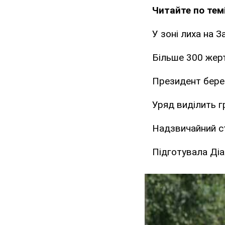
Читайте по темі
У зоні лиха на З
Більше 300 жерт
Президент берет
Уряд виділить г
Надзвичайний ст
Підготувала Ді