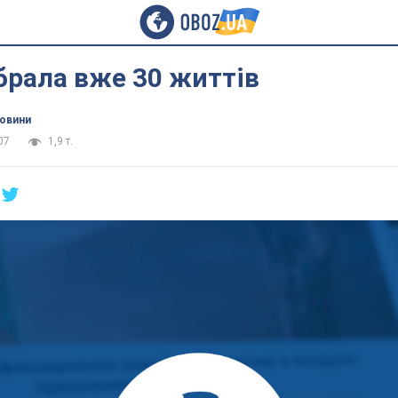
брала вже 30 життів
новини
07
1,9 т.