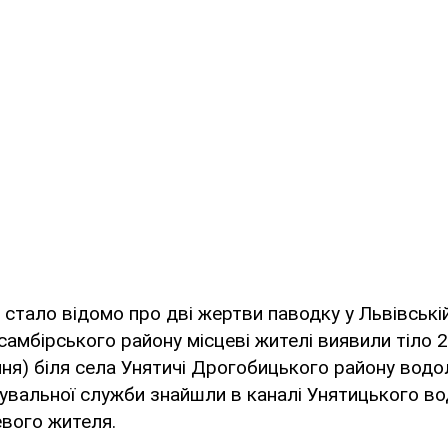
 стало відомо про дві жертви паводку у Львівській
амбірського району місцеві жителі виявили тіло 25
пня) біля села Унятичі Дрогобицького району водо
увальної служби знайшли в каналі Унятицького в
евого жителя.