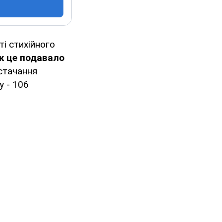
ті стихійного
як це подавало
остачання
у - 106