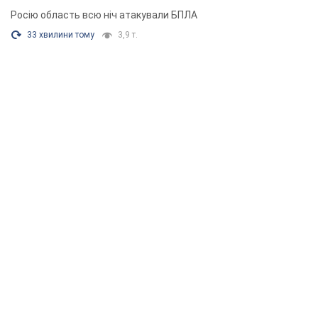
Росію область всю ніч атакували БПЛА
33 хвилини тому
3,9 т.