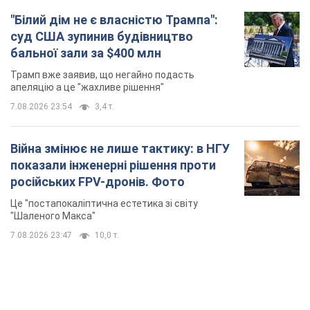
"Білий дім не є власністю Трампа":
суд США зупинив будівництво
бальної зали за $400 млн
Трамп вже заявив, що негайно подасть
апеляцію а це "жахливе рішення"
7.08.2026 23:54
3,4 т.
Війна змінює не лише тактику: в НГУ
показали інженерні рішення проти
російських FPV-дронів. Фото
Це "постапокаліптична естетика зі світу
"Шаленого Макса"
7.08.2026 23:47
10,0 т.