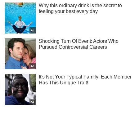
Підпишись на Telegram-канал і подивись, що відбудеться
далі!
Підписатись
Підписатись