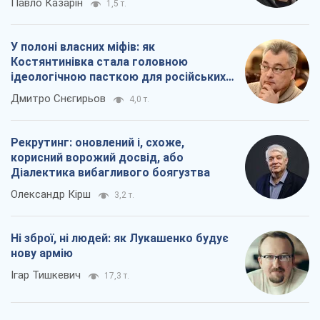
Рекрутинг: оновлений і, схоже,
корисний ворожий досвід, або
Діалектика вибагливого боягузтва
Олександр Кірш
3,2 т.
Ні зброї, ні людей: як Лукашенко будує
нову армію
Ігар Тишкевич
17,3 т.
Всі думки
Про компанію
Команда
Правова інформація
Політика конфіденційності