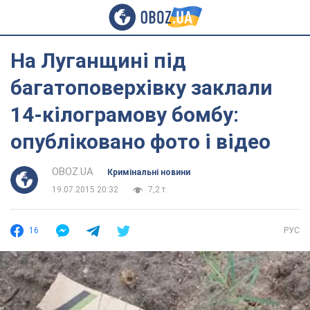
На Луганщині під
багатоповерхівку заклали
14-кілограмову бомбу:
опубліковано фото і відео
OBOZ.UA
Кримінальні новини
19.07.2015 20:32
7,2 т.
16
РУС