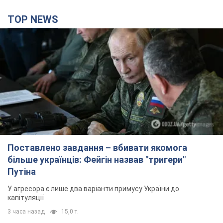
Поставлено завдання – вбивати якомога
більше українців: Фейгін назвав "тригери"
Путіна
У агресора є лише два варіанти примусу України до
капітуляції
3 часа назад
15,0 т.
Армія РФ знищила підприємство Kromberg &
Schubert у Житомирі. Фото
Коли поновить роботу підприємство, наразі невідомо
4 часа назад
12,1 т.
Києво-Печерську лавру закриють 80-метровим