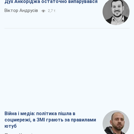
Війна і медіа: політика пішла в
соцмережі, а ЗМІ грають за правилами
ютуб
Павло Казарін
1,5 т.
У полоні власних міфів: як
Костянтинівка стала головною
ідеологічною пасткою для російських
окупантів
Дмитро Снєгирьов
4,0 т.