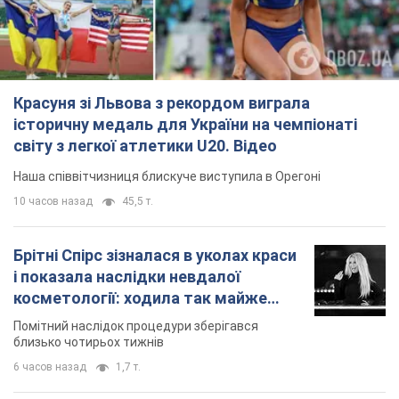
10 часов назад
45,5 т.
Брітні Спірс зізналася в уколах краси
і показала наслідки невдалої
косметології: ходила так майже
місяць
Помітний наслідок процедури зберігався
близько чотирьох тижнів
6 часов назад
1,7 т.
У Росії заарештували розробників
дрона, який у квітні презентували
Путіну: у чому річ
Їх підозрюють у шахрайстві
7 часов назад
40,0 т.