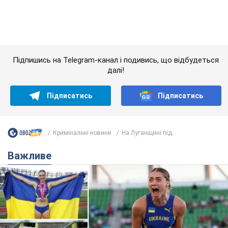
Кримінальні новини
На Луганщині під...
Важливе
Красуня зі Львова з рекордом виграла
історичну медаль для України на чемпіонаті
світу з легкої атлетики U20. Відео
Наша співвітчизниця блискуче виступила в Орегоні