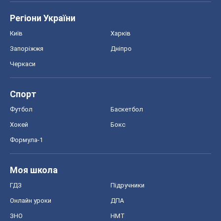
Футбол
Баскетбол
Хокей
Бокс
Формула-1
Моя школа
ГДЗ
Підручники
Онлайн уроки
ДПА
ЗНО
НМТ
СНД посібники
Авто
Тест Драйв
Електромобілі
Акції
Сервіс