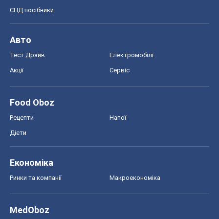
Food Oboz
Рецепти
Напої
Дієти
Економіка
Ринки та компанії
Макроекономіка
MedOboz
Новини медицини
MAMACLUB
Шоу
Афіша
Плітки
Краса
Мода
Жіночий журнал