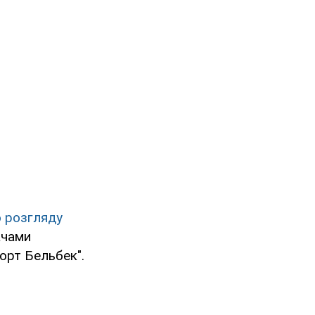
о розгляду
ачами
орт Бельбек".