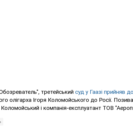
"Обозреватель", третейський
суд у Гаазі прийняв д
ого олігарха Ігоря Коломойського до Росії. Позив
Коломойський і компанія-експлуатант ТОВ "Аероп
ь