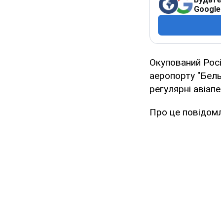
Google
Окупований Рос
аеропорту "Бель
регулярні авіап
Про це повідомл