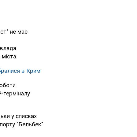
ст" не має
 влада
 міста.
бралися в Крим
роботи
P-терміналу
ьки у списках
порту "Бельбек"