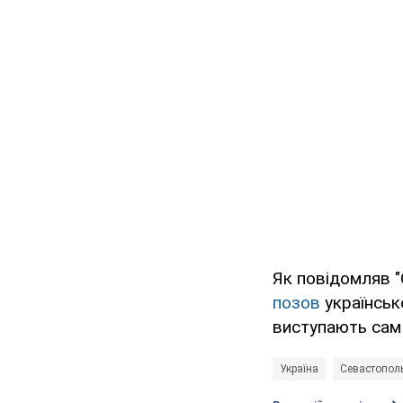
Як повідомляв 
позов
українськ
виступають сам 
Україна
Севастопол