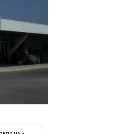
 OBOZ.UA у