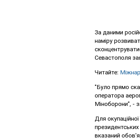
За даними росій
наміру розвиват
сконцентруватис
Севастополя зая
Читайте:
Міжнар
"Було прямо ска
оператора аероп
Міноборони", - 
Для окупаційної
президентських
вказаний обов'