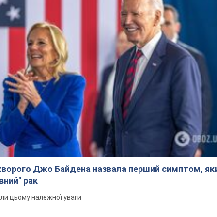
ворого Джо Байдена назвала перший симптом, яки
вний" рак
али цьому належної уваги