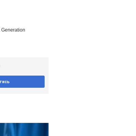
!
тись