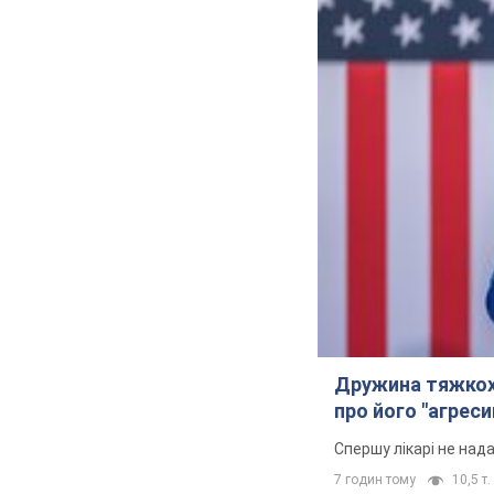
Дружина тяжкох
про його "агреси
Спершу лікарі не над
7 годин тому
10,5 т.