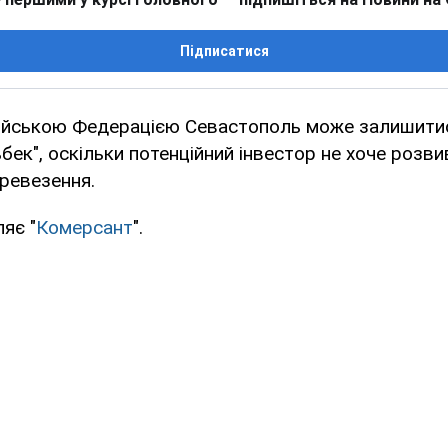
Підписатися
ійською Федерацією Севастополь може залишити
бек", оскільки потенційний інвестор не хоче розвив
еревезення.
яє "
Комерсант
".