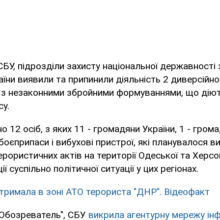
СБУ, підрозділи захисту національної державності 
раїни виявили та припинили діяльність 2 диверсійн
х з незаконними збройними формуваннями, що діют
су.
 12 осіб, з яких 11 - громадяни України, 1 - гром
 боєприпаси і вибухові пристрої, які планувалося 
терористичних актів на території Одеської та Херс
ії суспільно політичної ситуації у цих регіонах.
тримала в зоні АТО терориста "ДНР". Відеофакт
"Обозреватель", СБУ
викрила агентурну мережу ін