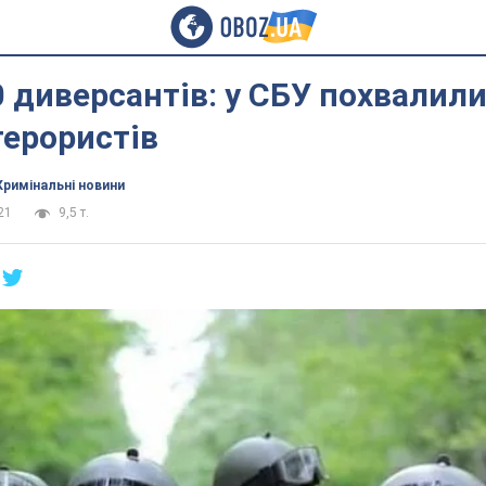
 диверсантів: у СБУ похвалил
терористів
Кримінальні новини
21
9,5 т.