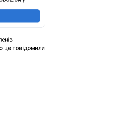
ленів
ро це повідомили