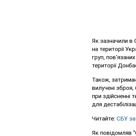
Як зазначили в 
на території Ук
груп, пов'язани
території Донба
Також, затримано
вилучені зброя,
при здійсненні 
для дестабілізац
Читайте:
СБУ за
Як повідомляв 