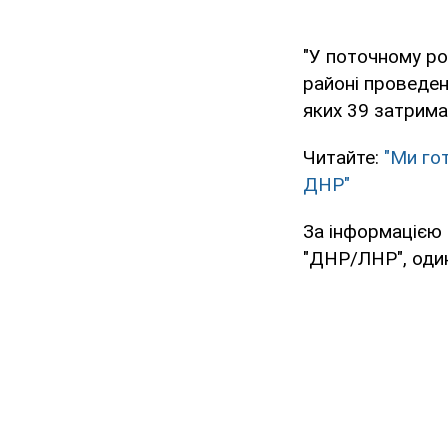
"У поточному ро
районі проведен
яких 39 затриман
Читайте:
"Ми го
ДНР"
За інформацією 
"ДНР/ЛНР", один