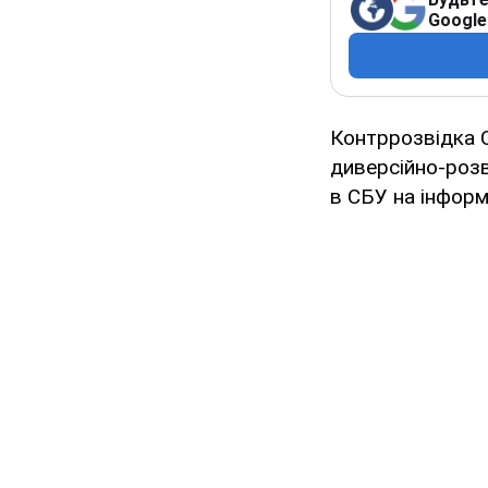
Google
Контррозвідка С
диверсійно-розв
в СБУ на інфор