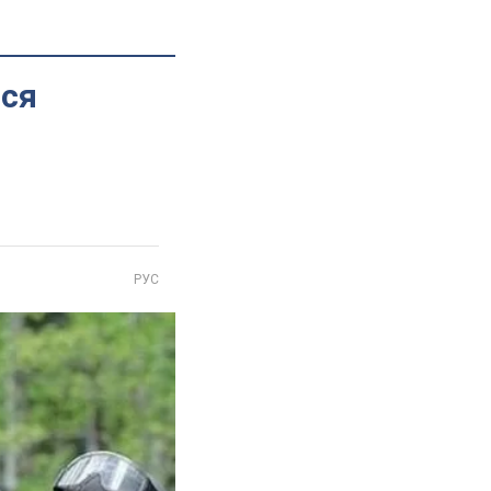
ися
РУС