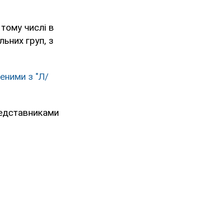
 тому числі в
ьних груп, з
еними з "Л/
редставниками