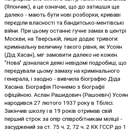
(Япончик), а це означає, що до затишшя ще
далеко - мають бути нові розборки, криваві
переділи власності та бандитсько-ментівські
війни. При цьому останнє гучне замах в центрі
Москви, на Тверській, лише додає тривоги:
кримінальну величину такого рівня, як Усоян
(Дід Хасан), міг замовити далеко не кожен.
"Нова" дізналася деякі невідомі подробиці, що
передували цьому замаху на кримінального
генерала, і заодно - вивчила біографію Діда
Хасана. Біографія Почнемо з біографії
офіційною. Аслан Рашидович (Рашоевіч) Усоян
народився 27 лютого 1937 року в Тбілісі.
Закінчив школу і в 19 років отримав свій
перший строк за опір співробітникам міліції -
засуджений за ст. 75 ч. 2, 72 ч. 2 КК ГССР до 1