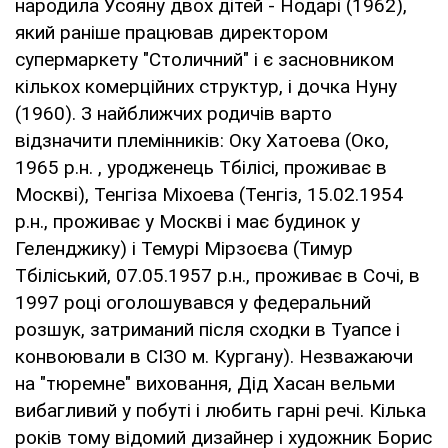
народила Усояну двох дітей - Нодарі (1962),
який раніше працював директором
супермаркету "Столичний" і є засновником
кількох комерційних структур, і дочка Нуну
(1960). З найближчих родичів варто
відзначити племінників: Оку Хатоева (Око,
1965 р.н. , уродженець Тбілісі, проживає в
Москві), Тенгіза Міхоева (Тенгіз, 15.02.1954
р.н., проживає у Москві і має будинок у
Геленджику) і Темурі Мірзоєва (Тимур
Тбіліський, 07.05.1957 р.н., проживає в Сочі, в
1997 році оголошувався у федеральний
розшук, затриманий після сходки в Туапсе і
конвоювали в СІЗО м. Кургану). Незважаючи
на "тюремне" виховання, Дід Хасан вельми
вибагливий у побуті і любить гарні речі. Кілька
років тому відомий дизайнер і художник Борис