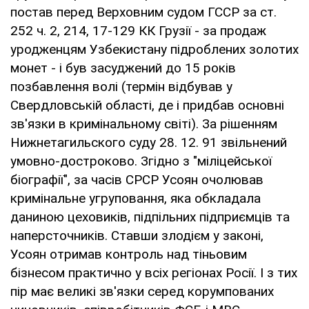
постав перед Верховним судом ГССР за ст.
252 ч. 2, 214, 17-129 КК Грузії - за продаж
уродженцям Узбекистану підроблених золотих
монет - і був засуджений до 15 років
позбавлення волі (термін відбував у
Свердловській області, де і придбав основні
зв'язки в кримінальному світі). За рішенням
Нижнетагильского суду 28. 12. 91 звільнений
умовно-достроково. Згідно з "міліцейської
біографії", за часів СРСР Усоян очолював
кримінальне угруповання, яка обкладала
даниною цеховиків, підпільних підприємців та
наперсточників. Ставши злодієм у законі,
Усоян отримав контроль над тіньовим
бізнесом практично у всіх регіонах Росії. І з тих
пір має великі зв'язки серед корумпованих