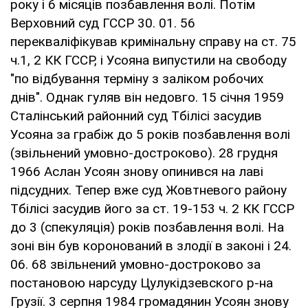
року і 6 місяців позбавлення волі. Потім
Верховний суд ГССР 30. 01. 56
перекваліфікував кримінальну справу на ст. 75
ч.1, 2 КК ГССР, і Усояна випустили на свободу
"по відбування терміну з заліком робочих
днів". Однак гуляв він недовго. 15 січня 1959
Сталінський районний суд Тбілісі засудив
Усояна за грабіж до 5 років позбавлення волі
(звільнений умовно-достроково). 28 грудня
1966 Аслан Усоян знову опинився на лаві
підсудних. Тепер вже суд Жовтневого району
Тбілісі засудив його за ст. 19-153 ч. 2 КК ГССР
до 3 (спекуляція) років позбавлення волі. На
зоні він був коронований в злодії в законі і 24.
06. 68 звільнений умовно-достроково за
постановою нарсуду Цулукідзевского р-на
Грузії. 3 серпня 1984 громадянин Усоян знову