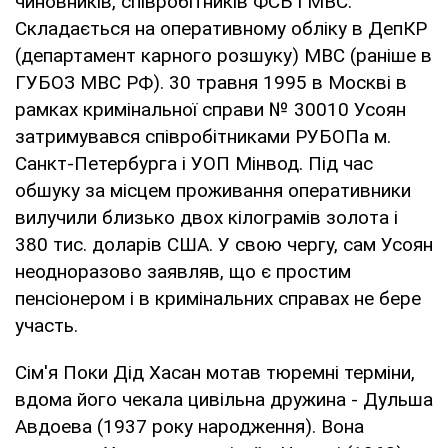
чиновників, співробітників ФСБ і МВС.
Складається на оперативному обліку в ДепКР
(департамент карного розшуку) МВС (раніше в
ГУБОЗ МВС РФ). 30 травня 1995 в Москві в
рамках кримінальної справи № 30010 Усоян
затримувався співробітниками РУБОПа м.
Санкт-Петербурга і УОП Мінвод. Під час
обшуку за місцем проживання оперативники
вилучили близько двох кілограмів золота і
380 тис. доларів США. У свою чергу, сам Усоян
неодноразово заявляв, що є простим
пенсіонером і в кримінальних справах не бере
участь.
Сім'я Поки Дід Хасан мотав тюремні терміни,
вдома його чекала цивільна дружина - Дульша
Авдоева (1937 року народження). Вона