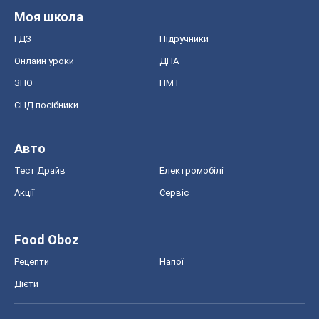
Моя школа
ГДЗ
Підручники
Онлайн уроки
ДПА
ЗНО
НМТ
СНД посібники
Авто
Тест Драйв
Електромобілі
Акції
Сервіс
Food Oboz
Рецепти
Напої
Дієти