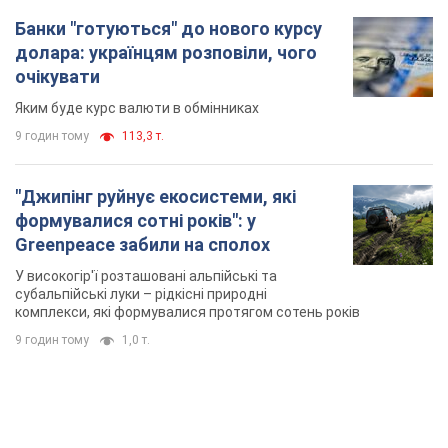
Банки "готуються" до нового курсу
долара: українцям розповіли, чого
очікувати
Яким буде курс валюти в обмінниках
9 годин тому
113,3 т.
"Джипінг руйнує екосистеми, які
формувалися сотні років": у
Greenpeace забили на сполох
У високогір'ї розташовані альпійські та
субальпійські луки – рідкісні природні
комплекси, які формувалися протягом сотень років
9 годин тому
1,0 т.