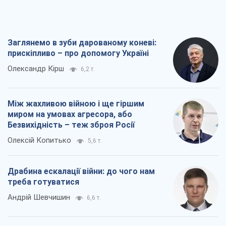
Заглянемо в зуби дарованому коневі:
прискіпливо – про допомогу Україні
Олександр Кірш
6,2 т.
Між жахливою війною і ще гіршим
миром на умовах агресора, або
Безвихідність – теж зброя Росії
Олексій Копитько
5,6 т.
Драбина ескалації війни: до чого нам
треба готуватися
Андрій Шевчишин
6,6 т.