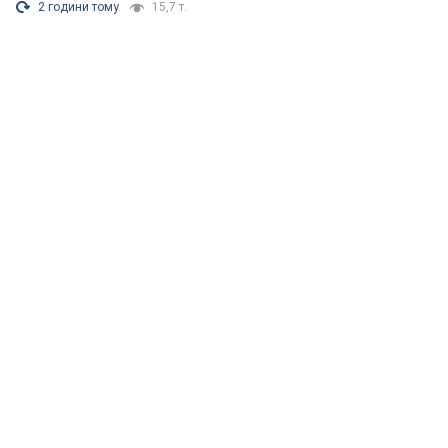
2 години тому
15,7 т.