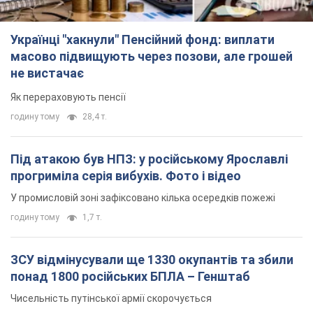
Українці "хакнули" Пенсійний фонд: виплати
масово підвищують через позови, але грошей
не вистачає
Як перераховують пенсії
годину тому
28,4 т.
Під атакою був НПЗ: у російському Ярославлі
прогриміла серія вибухів. Фото і відео
У промисловій зоні зафіксовано кілька осередків пожежі
годину тому
1,7 т.
ЗСУ відмінусували ще 1330 окупантів та збили
понад 1800 російських БПЛА – Генштаб
Чисельність путінської армії скорочується