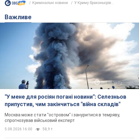
Кримінальні новини
У Криму браконьєрів...
Важливе
"У мене для росіян погані новини": Селезньов
припустив, чим закінчиться "війна складів"
Москва може стати "островом" і зануритися в темряву,
спрогнозував військовий експерт
5.08.2026 16:00
58,9 т.