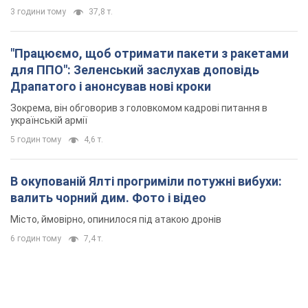
3 години тому
37,8 т.
"Працюємо, щоб отримати пакети з ракетами
для ППО": Зеленський заслухав доповідь
Драпатого і анонсував нові кроки
Зокрема, він обговорив з головкомом кадрові питання в
українській армії
5 годин тому
4,6 т.
В окупованій Ялті прогриміли потужні вибухи:
валить чорний дим. Фото і відео
Місто, ймовірно, опинилося під атакою дронів
6 годин тому
7,4 т.