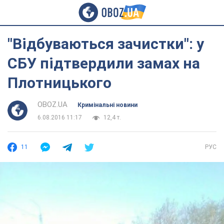
"Відбуваються зачистки": у
СБУ підтвердили замах на
Плотницького
OBOZ.UA
Кримінальні новини
6.08.2016 11:17
12,4 т.
11
РУС