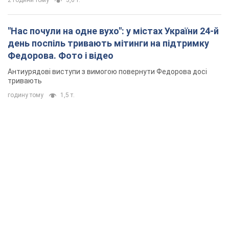
2 години тому
3,0 т.
"Нас почули на одне вухо": у містах України 24-й
день поспіль тривають мітинги на підтримку
Федорова. Фото і відео
Антиурядові виступи з вимогою повернути Федорова досі
тривають
годину тому
1,5 т.