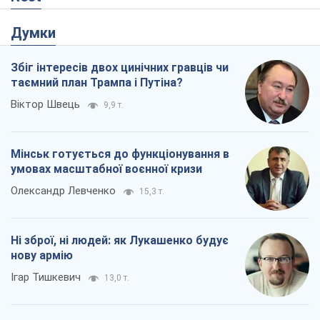
Думки
Збіг інтересів двох цинічних гравців чи
таємний план Трампа і Путіна?
Віктор Швець
9,9 т.
Мінськ готується до функціонування в
умовах масштабної воєнної кризи
Олександр Левченко
15,3 т.
Ні зброї, ні людей: як Лукашенко будує
нову армію
Ігар Тишкевич
13,0 т.