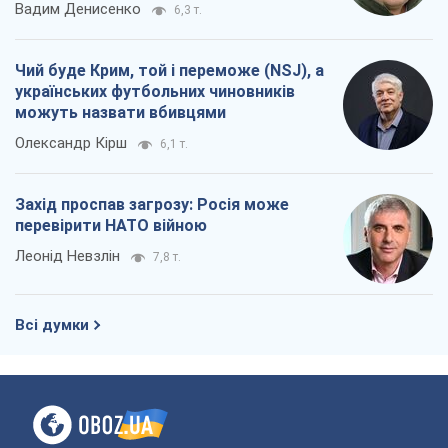
Вадим Денисенко
6,3 т.
Чий буде Крим, той і переможе (NSJ), а
українських футбольних чиновників
можуть назвати вбивцями
Олександр Кірш
6,1 т.
Захід проспав загрозу: Росія може
перевірити НАТО війною
Леонід Невзлін
7,8 т.
Всі думки