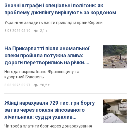
Значні штрафи і спеціальні полігони: як
проблему джипінгу вирішують за кордоном
Україні не завадить взяти приклад із країн Європи
8.08.2026 05:10
2,1 т.
На Прикарпатті після аномальної
спеки пройшла потужна злива:
дороги перетворились на річки.
Відео
Негода накрила Івано-Франківщину та
курортний Буковель
8.08.2026 09:27
28,2 т.
Жінці нарахували 729 тис. грн боргу
за газ через покази зіпсованого
лічильника: суддя ухвалив
неочікуване рішення
Чи треба платити борг через донарахування