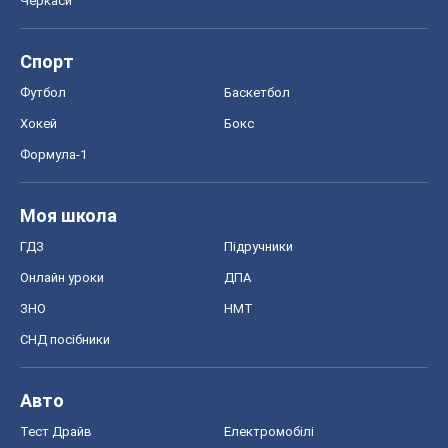
Черкаси
Спорт
Футбол
Баскетбол
Хокей
Бокс
Формула-1
Моя школа
ГДЗ
Підручники
Онлайн уроки
ДПА
ЗНО
НМТ
СНД посібники
Авто
Тест Драйв
Електромобілі