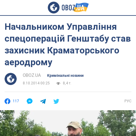
Начальником Управління
спецоперацій Генштабу став
захисник Краматорського
аеродрому
OBOZ.UA
Кримінальні новини
8.10.2014 00:25
8,4 т.
117
РУС