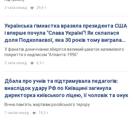
3 часа назад
29,6 т.
Українська гімнастка вразила президента США
і вперше почула "Слава Україні"! Як склалася
доля Подкопаєвої, яка 30 років тому виграла
"золото" Олімпіади
У фанатів донеччанки зберігся великий шматок килимового
покриття з надписом "Атланта-1996"
2 часа назад
6,3 т.
Дбала про учнів та підтримувала педагогів:
внаслідок удару РФ по Київщині загинула
директорка київського ліцею, її чоловік та онук
Вічна пам'ять жертвам російського терору
7 часов назад
18,3 т.