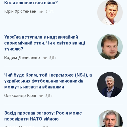
Коли закінчиться війна?
Юрій Хрістензен
6,4 т.
Україна вступила в надзвичайний
економічний стан. Чи є світло вкінці
тунелю?
Вадим Денисенко
5,5 т.
Чий буде Крим, той і переможе (NSJ), а
українських футбольних чиновників
можуть назвати вбивцями
Олександр Кірш
5,5 т.
Захід проспав загрозу: Росія може
перевірити НАТО війною